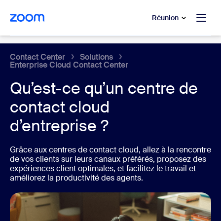
u contenu principal
r au chat d’aide
Réunion
Centre de contact cloud
Contact Center
Solutions
Enterprise Cloud Contact Center
Qu’est-ce qu’un centre de
contact cloud
d’entreprise ?
Grâce aux centres de contact cloud, allez à la rencontre
de vos clients sur leurs canaux préférés, proposez des
expériences client optimales, et facilitez le travail et
améliorez la productivité des agents.