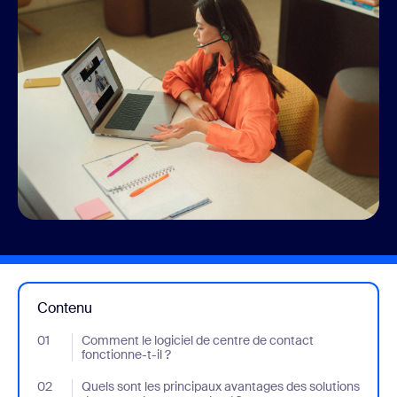
Contenu
01
- Jumplink to Comment le logiciel de centre de contact fonctionn
Comment le logiciel de centre de contact
fonctionne-t-il ?
02
- Jumplink to Quels sont les principaux avantages des solutions
Quels sont les principaux avantages des solutions