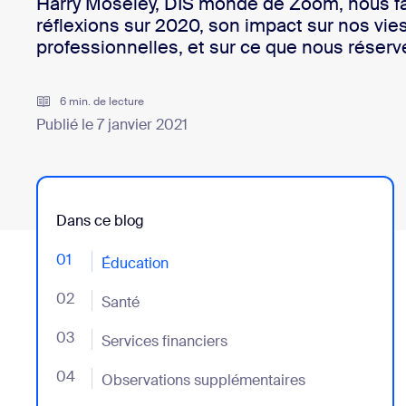
Harry Moseley, DIS monde de Zoom, nous fai
Bon
Développement
réflexions sur 2020, son impact sur nos vie
professionnelles, et sur ce que nous réserv
Applications et intégrations
6 min. de lecture
Publié le 7 janvier 2021
Installer sur ordinateur
Contactez-nous
Centre de téléchargement
+1.888.799.9666
/
+1.888.303.101
Dans ce blog
01
- Jumplink to Éducation
Éducation
02
- Jumplink to Santé
Santé
03
- Jumplink to Services financiers
Services financiers
04
- Jumplink to Observations supplémentaires
Observations supplémentaires