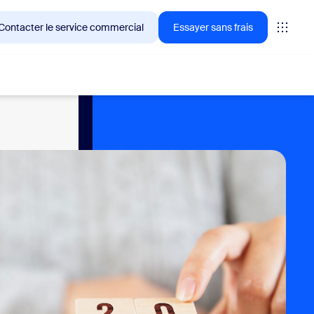
Contacter le service commercial
Essayer sans frais
ientèle de Zoom en ce moment.
tings
oms
vas
formance CX