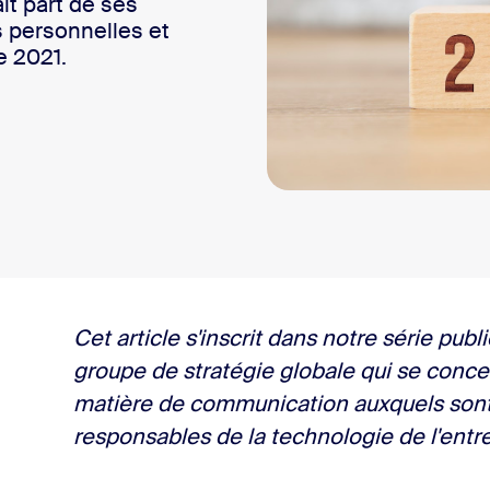
t part de ses
sai
s personnelles et
e 2021.
2
Cet article s'inscrit dans notre série pub
groupe de stratégie globale qui se concen
matière de communication auxquels sont 
responsables de la technologie de l'entre