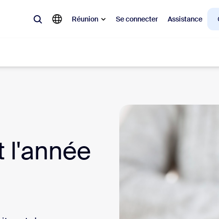
Réunion
Se connecter
Assistance
laire
ions en vogue, tendance, qui font le buzz : celles qui intéressent la cl
Notes
Mee
 l'année
omMate
Ro
one
Can
tact Center
Per