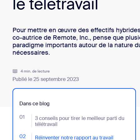
le télétravail
Bon
Développement
Applications et intégrations
Pour mettre en œuvre des effectifs hybride
co-autrice de Remote, Inc., pense que plu
paradigme importants autour de la nature du
Installer sur ordinateur
Contactez-nous
nécessaires.
Centre de téléchargement
+1.888.799.9666
/
+1.888.303.101
4 min. de lecture
Publié le 25 septembre 2023
Dans ce blog
01
- Jumplink to 3 conseils pour tirer le meilleur parti du
3 conseils pour tirer le meilleur parti du
télétravail
02
- Jumplink to Réinventer notre rapport au travail
Réinventer notre rapport au travail