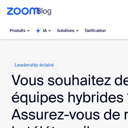
u contenu principal
r au chat d’aide
Produits
IA
Solutions
Tarification
Catégories
Populaire
Popu
Leadership éclairé
Les solut
Zoom Workplace
Vous souhaitez d
My 
Services Zoom pour les
entreprises
équipes hybrides 
Zo
Zoom CX
Ph
Assurez-vous de m
Zoom AI
Con