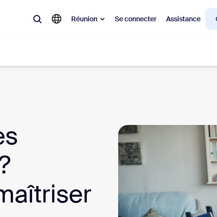
Réunion
Se connecter
Assistance
laire
ions en vogue, tendance, qui font le buzz : celles qui intéressent la cl
es
Notes
Mee
?
omMate
Ro
one
Can
aîtriser
tact Center
Per