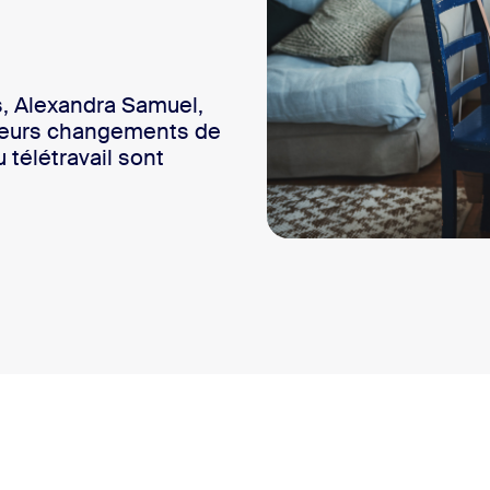
sai
s, Alexandra Samuel,
sieurs changements de
 télétravail sont
2
 télétravail