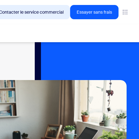
Contacter le service commercial
Essayer sans frais
ientèle de Zoom en ce moment.
tings
oms
vas
formance CX