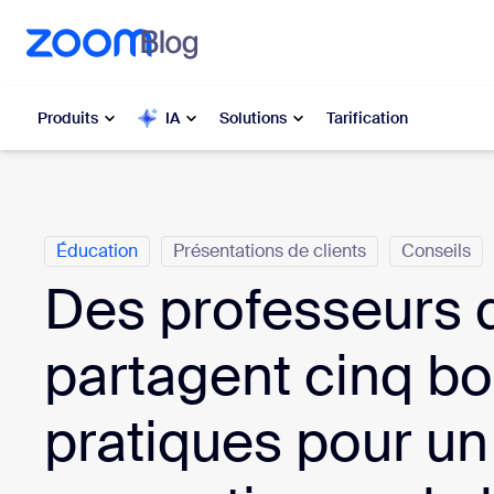
u contenu principal
r au chat d’aide
Produits
IA
Solutions
Tarification
Catégories
Populaire
Popu
Éducation
Présentations de clients
Conseils
Les solut
Zoom Workplace
Des professeurs 
My 
Services Zoom pour les
entreprises
partagent cinq b
Zo
Zoom CX
Ph
pratiques pour un
Zoom AI
Con