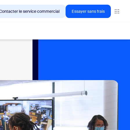
Contacter le service commercial
Essayer sans frais
ientèle de Zoom en ce moment.
tings
oms
vas
formance CX