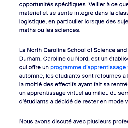
opportunités spécifiques. Veiller à ce q
et en présentiel
matériel et se sente intégré dans la clas
logistique, en particulier lorsque des s
maths ou les sciences.
lèves partagent leur travail
La North Carolina School of Science an
sse afin que tout le monde puisse voir et entendre
Durham, Caroline du Nord, est un établ
qui offre un
programme d’apprentissage v
automne, les étudiants sont retournés à l
la moitié des effectifs ayant fait sa rent
un apprentissage virtuel au milieu du se
d’étudiants a décidé de rester en mode vi
Nous avons discuté avec plusieurs prof