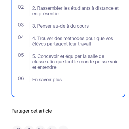
02
- Jumplink to 2. Rassembler les étudiants à distance 
2. Rassembler les étudiants à distance et
en présentiel
03
- Jumplink to 3. Penser au-delà du cours
3. Penser au-delà du cours
04
- Jumplink to 4. Trouver des méthodes pour que vos é
4. Trouver des méthodes pour que vos
élèves partagent leur travail
05
- Jumplink to 5. Concevoir et équiper la salle de cla
5. Concevoir et équiper la salle de
classe afin que tout le monde puisse voir
et entendre
06
- Jumplink to En savoir plus
En savoir plus
Partager cet article