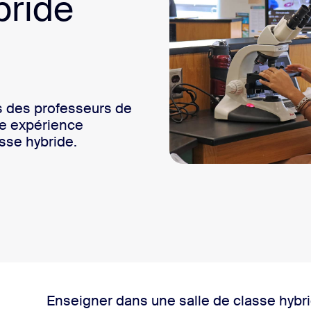
bride
sai
s des professeurs de
2
e expérience
sse hybride.
it connecté à Zoom
Enseigner dans une salle de classe hybr