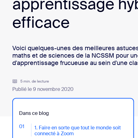
apprentissage hy
Bon
Développement
efficace
Applications et intégrations
Installer sur ordinateur
Contactez-nous
Voici quelques-unes des meilleures astuce
Centre de téléchargement
+1.888.799.9666
/
+1.888.303.101
maths et de sciences de la NCSSM pour un
d'apprentissage frucueuse au sein d'une cla
5 min. de lecture
Publié le 9 novembre 2020
Dans ce blog
01
- Jumplink to 1. Faire en sorte que tout le monde so
1. Faire en sorte que tout le monde soit
connecté à Zoom