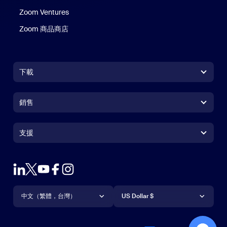
Zoom Ventures
Zoom 商品商店
Zoom 商品商店
下載
Zoom Workplace 應用程式
Zoom Workplace 應用程式
銷售
Zoom Rooms 應用程式
Zoom Rooms 應用程式
+1.888.799.9666
按一下以撥打電話
Zoom Rooms Controller
支援
支援
聯絡銷售人員
瀏覽器延伸功能
測試 Zoom
方案與定價
Outlook 外掛程式
帳戶
申請示範
iPhone/iPad 應用程式
iPhone/iPad 應用程式
語言
貨幣
支援中心
支援中心
網路研討會和活動
Android 應用程式
中文（繁體，台灣）
Android 應用程式
US Dollar $
學習中心
Zoom 體驗中心
Zoom 體驗中心
Zoom 虛擬背景
Deutsch
US Dollar $
Zoom 社群
Zoom for Startups
Zoom for Startups