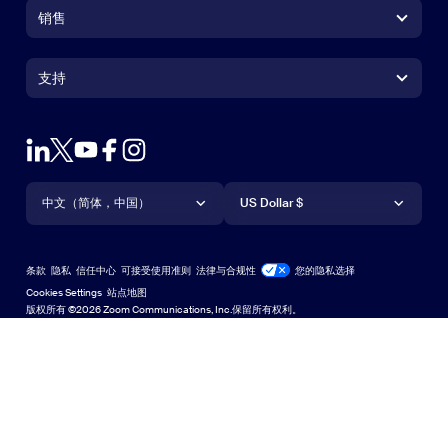
Zoom Workplace 应用
Zoom Workplace 应用
销售
Zoom Rooms 应用
Zoom Rooms 应用
+1.888.799.9666
点击呼叫
Zoom Rooms Controller
支持
支持
联系销售人员
浏览器扩展
测试 Zoom
套餐和定价
Outlook 插件
账户
申请演示
iPhone/iPad 应用
iPhone/iPad 应用
语言
货币
支持中心
支持中心
网络研讨会和活动
Android 应用
中文（简体，中国）
Android 应用
US Dollar $
学习中心
Zoom 体验中心
Zoom 体验中心
Zoom 虚拟背景
Deutsch
US Dollar $
Zoom 社区
Zoom for Startups
Zoom for Startups
条款
隐私
信任中心
可接受使用准则
法律与合规性
您的隐私选择
English
技术内容库
技术内容库
Cookies Settings
站点地图
站点地图
版权所有 ©2026 Zoom Communications, Inc.保留所有权利。
Español
反馈
联系我们
联系我们
Français
无障碍访问
Indonesia
开发人员支持
Italiano