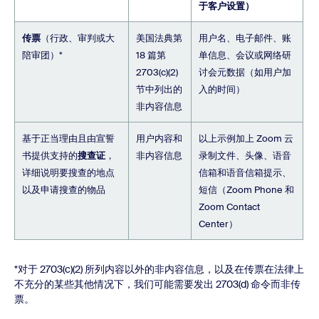
于客户设置）
传票
（行政、审判或大
美国法典第
用户名、电子邮件、账
陪审团）*
18 篇第
单信息、会议或网络研
2703(c)(2)
讨会元数据（如用户加
节中列出的
入的时间）
非内容信息
基于正当理由且由宣誓
用户内容和
以上示例加上 Zoom 云
书提供支持的
搜查证
，
非内容信息
录制文件、头像、语音
详细说明要搜查的地点
信箱和语音信箱提示、
以及申请搜查的物品
短信（Zoom Phone 和
Zoom Contact
Center）
*对于 2703(c)(2) 所列内容以外的非内容信息，以及在传票在法律上
不充分的某些其他情况下，我们可能需要发出 2703(d) 命令而非传
票。