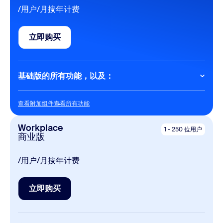
Calendar
/用户/月
按年计费
Docs
立即购买
最多可共享 10 个文档
立即购买
Whiteboard
基础版的所有功能，以及：
3 个可编辑白板
Meetings
Clips
查看附加组件
查看所有功能
查看附加组件
查看所有功能
每次会议最长 30 小时
5 段两分钟视频
每次会议最多可容纳 100 名参会者
Workplace
1 - 250 位用户
商业版
Tasks
AI
手动输入
/用户/月
按年计费
无限次 AI 笔记功能
安排会议，自定义虚拟形象……
Notes
立即购买
云存储
立即购买
10 GB