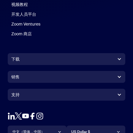
视频教程
开发人员平台
Zoom Ventures
Zoom 商店
Zoom 商店
下载
Zoom Workplace 应用
Zoom Workplace 应用
销售
Zoom Rooms 应用
Zoom Rooms 应用
+1.888.799.9666
点击呼叫
Zoom Rooms Controller
支持
支持
联系销售人员
浏览器扩展
测试 Zoom
套餐和定价
Outlook 插件
账户
申请演示
iPhone/iPad 应用
iPhone/iPad 应用
语言
货币
支持中心
支持中心
网络研讨会和活动
Android 应用
中文（简体，中国）
Android 应用
US Dollar $