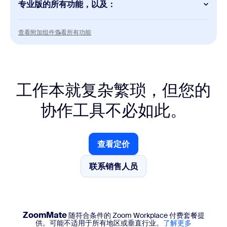
专业版的所有功能，以及：
Mail
端到端加密
Meetings
查看附加组件
查看所有功能
查看附加组件
查看所有功能
每次会议最多可容纳 300 名参会者
Calendar
端到端加密
Whiteboard
无限制白板
Docs
工作本就复杂繁琐，但您的
无限量文档
Scheduler
协作工具不必如此。
端到端加密
Clips
无限制视频
查看定价
查看定价
Tasks
联系销售人员
联系销售人员
AI 优先的任务管理
实时聊天支持
ZoomMate
随符合条件的 Zoom Workplace 付费套餐提
供。可能不适用于所有地区或垂直行业。
了解更多