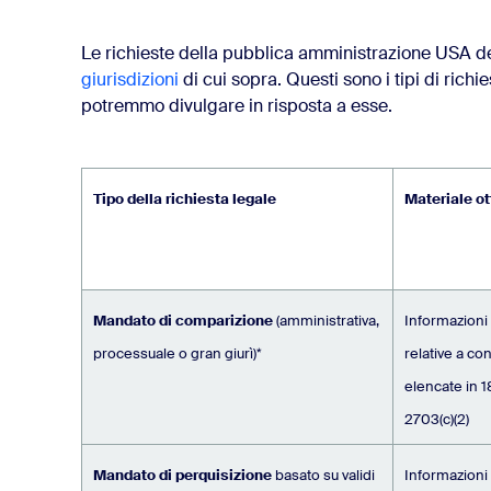
Le richieste della pubblica amministrazione USA 
giurisdizioni
di cui sopra. Questi sono i tipi di rich
potremmo divulgare in risposta a esse.
Tipo della richiesta legale
Materiale ot
Mandato di comparizione
(amministrativa,
Informazioni
processuale o gran giurì)*
relative a co
elencate in 1
2703(c)(2)
Mandato di perquisizione
basato su validi
Informazioni