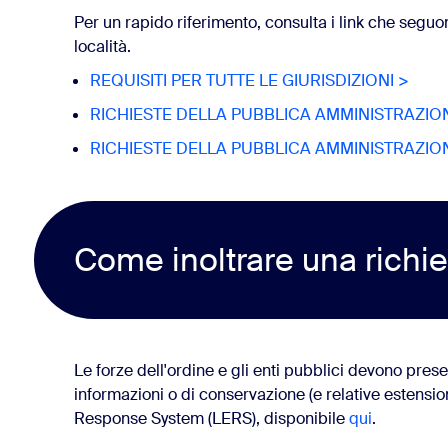
Per un rapido riferimento, consulta i link che seguon
località.
 ai servizi della piattaforma di Zoom
REQUISITI PER TUTTE LE GIURISDIZIONI >
RICHIESTE DELLA PUBBLICA AMMINISTRAZIONE
tificazione dei registri
RICHIESTE DELLA PUBBLICA AMMINISTRAZION
Come inoltrare una richi
Le forze dell'ordine e gli enti pubblici devono prese
informazioni o di conservazione (e relative estensio
Response System (LERS), disponibile
qui
.