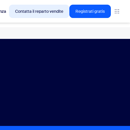
nza
Contatta il reparto vendite
Registrati gratis
cesso tra i clienti Zoom.
tings
oms
vas
rofondimenti CX