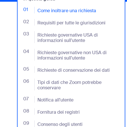
01
- Jumplink to Come inoltrare una richiesta
Come inoltrare una richiesta
Installa sul desktop
Contattaci
02
- Jumplink to Requisiti per tutte le giurisdizioni
Requisiti per tutte le giurisdizioni
Download center
+1.888.799.9666
/
+1.888.303.1012
03
- Jumplink to Richieste governative USA di informa
Richieste governative USA di
informazioni sull'utente
04
- Jumplink to Richieste governative non USA di inf
Richieste governative non USA di
informazioni sull'utente
05
- Jumplink to Richieste di conservazione dei dati
Richieste di conservazione dei dati
06
- Jumplink to Tipi di dati che Zoom potrebbe con
Tipi di dati che Zoom potrebbe
conservare
07
- Jumplink to Notifica all'utente
Notifica all'utente
08
- Jumplink to Fornitura dei registri
Fornitura dei registri
09
- Jumplink to Consenso degli utenti
Consenso degli utenti