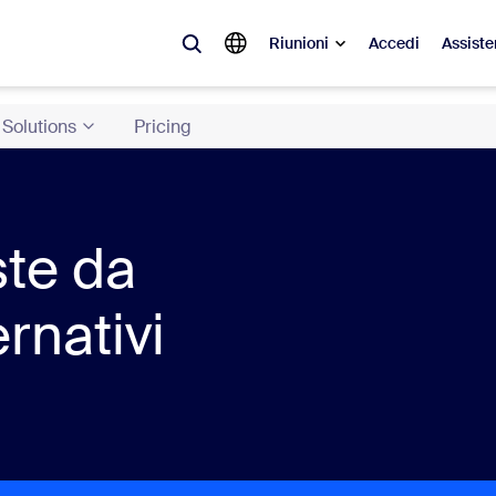
Riunioni
Accedi
Assiste
Solutions
Pricing
videnza
à del momento, le tendenze e le soluzioni che stanno riscuotendo più suc
Notes
Mee
ste da
omMate
Ro
rnativi
one
Can
tact Center
App
sai