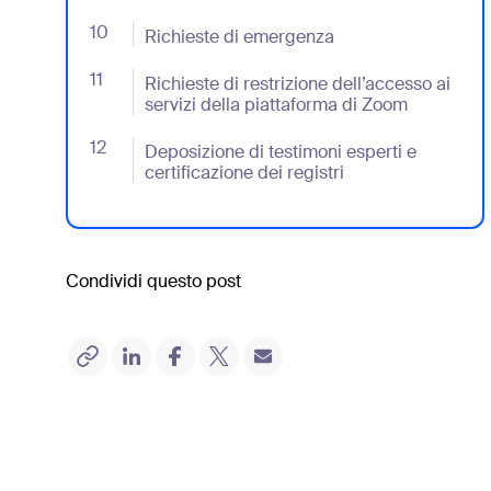
10
- Jumplink to Richieste di emergenza
Richieste di emergenza
11
- Jumplink to Richieste di restrizione dell’accesso
Richieste di restrizione dell’accesso ai
servizi della piattaforma di Zoom
12
- Jumplink to Deposizione di testimoni esperti e cer
Deposizione di testimoni esperti e
certificazione dei registri
Condividi questo post