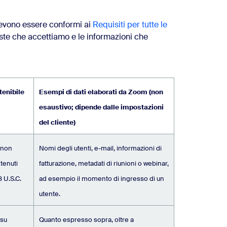
devono essere conformi ai
Requisiti per tutte le
ieste che accettiamo e le informazioni che
tenibile
Esempi di dati elaborati da Zoom (non
esaustivo; dipende dalle impostazioni
del cliente)
 non
Nomi degli utenti, e-mail, informazioni di
ntenuti
fatturazione, metadati di riunioni o webinar,
8 U.S.C.
ad esempio il momento di ingresso di un
utente.
 su
Quanto espresso sopra, oltre a