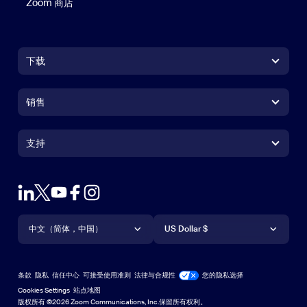
Zoom 商店
Zoom 商店
下载
Zoom Workplace 应用
Zoom Workplace 应用
销售
Zoom Rooms 应用
Zoom Rooms 应用
+1.888.799.9666
点击呼叫
Zoom Rooms Controller
支持
支持
联系销售人员
浏览器扩展
测试 Zoom
套餐和定价
Outlook 插件
账户
申请演示
iPhone/iPad 应用
iPhone/iPad 应用
语言
货币
支持中心
支持中心
网络研讨会和活动
Android 应用
中文（简体，中国）
Android 应用
US Dollar $
学习中心
Zoom 体验中心
Zoom 体验中心
Zoom 虚拟背景
Deutsch
US Dollar $
Zoom 社区
Zoom for Startups
Zoom for Startups
条款
隐私
信任中心
可接受使用准则
法律与合规性
您的隐私选择
English
技术内容库
技术内容库
Cookies Settings
站点地图
站点地图
版权所有 ©2026 Zoom Communications, Inc.保留所有权利。