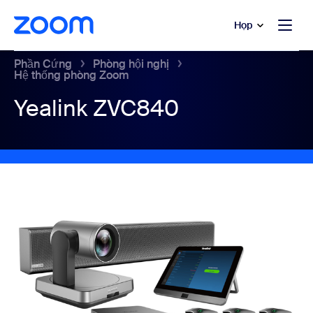
uyển đến nội dung chính
 trò chuyện trợ giúp
Họp
Phần Cứng
Phòng hội nghị
Hệ thống phòng Zoom
Yealink ZVC840