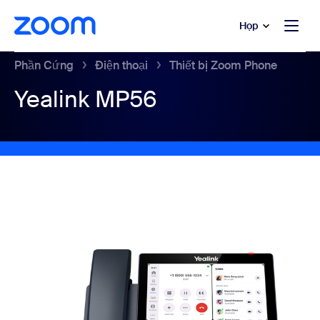
uyển đến nội dung chính
 trò chuyện trợ giúp
Họp
Phần Cứng
Điện thoại
Thiết bị Zoom Phone
Yealink MP56