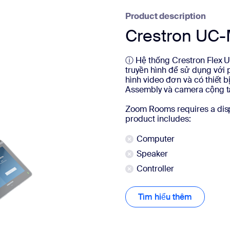
Product description
Crestron UC
ⓘ Hệ thống Crestron Flex 
truyền hình để sử dụng với
hình video đơn và có thiết b
Assembly và camera cộng t
Zoom Rooms requires a disp
product includes:
Computer
Speaker
Controller
Tìm hiểu thêm
Tìm hiểu 