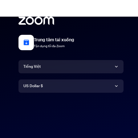
Trung tâm tải xuống
Tận dụng tối đa Zoom
Ngôn ngữ
Tiếng Việt
Tiền tệ
Deutsch
US Dollar $
Español
US Dollar $
Français
Indonesia