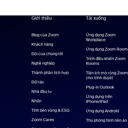
Giới thiệu
Tải xuống
Blog của Zoom
Blog của Zoom
Ứng dụng Zoom
Workplace
Ứng dụng Z
Khách hàng
Khách hàng
Ứng dụng Zoom Room
Đội của chúng tôi
Nhóm của chúng tôi
Trình điều khiển Zoom
Nghề nghiệp
Nghề nghiệp
Rooms
Thành phần tích hợp
Tiện ích mở rộng Zoom
cho trình duyệt
Đối tác
Plug-in Outlook
Nhà đầu tư
Ứng dụng trên
Nhấn
Nhấn phím
iPhone/iPad
Ứng dụng t
Tính bền vững & ESG
Tính bền vững & ESG
Ứng dụng Android
Ứng 
Zoom Cares
Zoom Cares
Thu phóng hình nền ảo