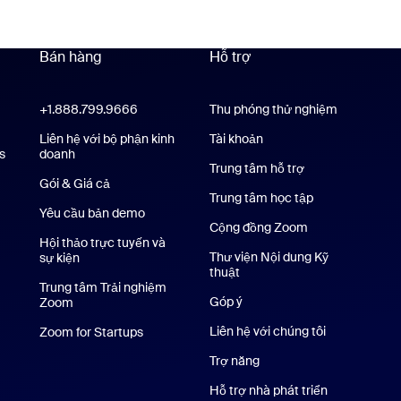
Bán hàng
Hỗ trợ
Hỗ trợ
+1.888.799.9666
Nhấn để gọi
Thu phóng thử nghiệm
oom Workplace
Liên hệ với bộ phận kinh
Tài khoản
s
Ứng dụng Zoom Rooms
doanh
Trung tâm hỗ trợ
Trung tâm hỗ trợ
Gói & Giá cả
Gói dịch vụ và Mức giá
Trung tâm học tập
Yêu cầu bản demo
Yêu cầu demo
Cộng đồng Zoom
Hội thảo trực tuyến và
Thư viện Nội dung Kỹ
sự kiện
thuật
Thư viện Nội dung Kỹ thuật
Trung tâm Trải nghiệm
Góp ý
Zoom
Trung tâm Trải nghiệm Zoom
rên iPhone/iPad
Liên hệ với chúng tôi
Liên hệ với c
Zoom for Startups
Zoom for Startups
dụng Android
Trợ năng
Nền ảo Zoom
Hỗ trợ nhà phát triển
Hỗ trợ nhà ph