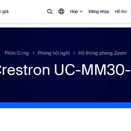
 giá
Họp
Đăng nhập
Hỗ trợ
biến
 đang được ưa chuộng, đang thịnh hành và đang tạo tiếng vang — các 
Phần Cứng
Phòng hội nghị
Hệ thống phòng Zoom
restron UC-MM30
Notes
Mee
omMate
Ro
one
Can
tact Center
Thô
sai