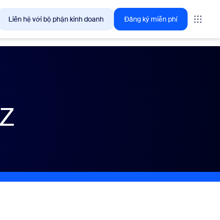
Liên hệ với bộ phận kinh doanh
Đăng ký miễn phí
giải pháp mà khách hàng Zoom quan tâm ngay lúc này.
-Z
tings
oms
vas
ng tin trải nghiệm khách hàng