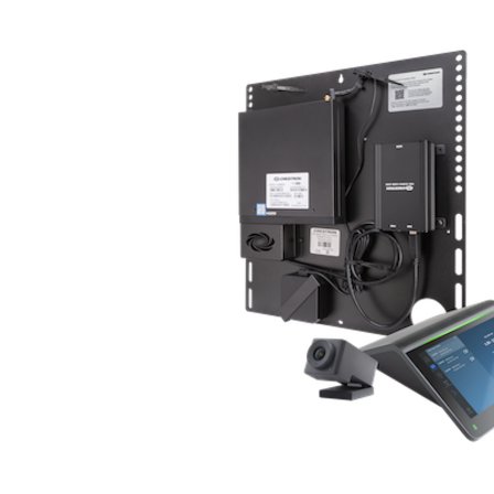
Ứng dụng và thành phần tích hợp
Cài đặt trên máy tính
Liên hệ
Trung tâm tải xuống
+1.888.799.9666
/
+1.888.303.1012