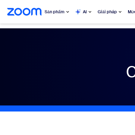
uyển đến nội dung chính
n trò chuyện trợ giúp
Sản phẩm
AI
Giải pháp
Mức
Phổ biến
Phổ 
Những gì
Zoom Workplace
C
My 
Dịch vụ kinh doanh Zoom
Zo
Trải nghiệm khách hàng của
Zoom
Ph
Zoom AI
Con
Bon
Nhà phát triển