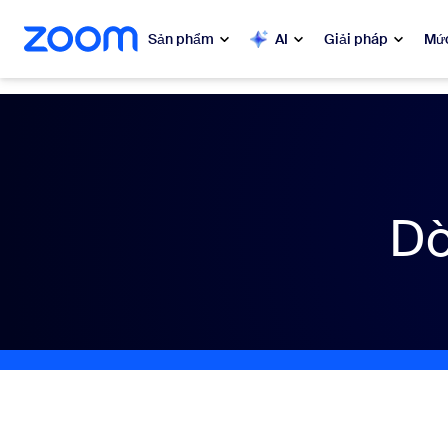
uyển đến nội dung chính
n trò chuyện trợ giúp
Sản phẩm
AI
Giải pháp
Mức
Phổ biến
Phổ 
Những gì
Zoom Workplace
Dò
My 
Dịch vụ kinh doanh Zoom
Zo
Trải nghiệm khách hàng của
Zoom
Ph
Zoom AI
Con
Bon
Nhà phát triển