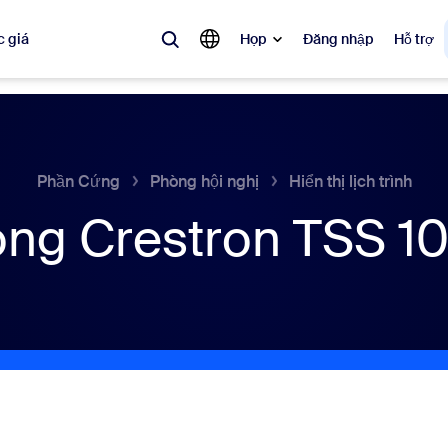
 giá
Họp
Đăng nhập
Hỗ trợ
biến
 đang được ưa chuộng, đang thịnh hành và đang tạo tiếng vang — các 
Phần Cứng
Phòng hội nghị
Hiển thị lịch trình
ng Crestron TSS 1
Notes
Mee
omMate
Ro
one
Can
tact Center
Thô
sai