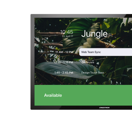
Ứng dụng và thành phần tích hợp
Cài đặt trên máy tính
Liên hệ
Trung tâm tải xuống
+1.888.799.9666
/
+1.888.303.1012