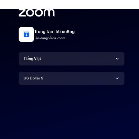
Trung tâm tải xuống
Tận dụng tối đa Zoom
Ngôn ngữ
Tiếng Việt
Tiền tệ
Deutsch
US Dollar $
English
US Dollar $
Español
Français