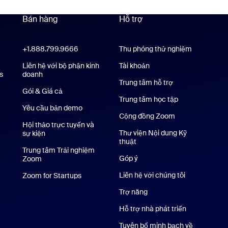
Bán hàng
Hỗ trợ
Hỗ trợ
+1.888.799.9666
Nhấn để gọi
Thu phóng thử nghiệm
oom Workplace
Liên hệ với bộ phận kinh
Tài khoản
s
Ứng dụng Zoom Rooms
doanh
Trung tâm hỗ trợ
Trung tâm hỗ trợ
Gói & Giá cả
Gói dịch vụ và Mức giá
Trung tâm học tập
Yêu cầu bản demo
Yêu cầu demo
Cộng đồng Zoom
Hội thảo trực tuyến và
Thư viện Nội dung Kỹ
sự kiện
thuật
Thư viện Nội dung Kỹ thuật
Trung tâm Trải nghiệm
Góp ý
Zoom
Trung tâm Trải nghiệm Zoom
rên iPhone/iPad
Liên hệ với chúng tôi
Liên hệ với c
Zoom for Startups
Zoom for Startups
dụng Android
Trợ năng
Nền ảo Zoom
Hỗ trợ nhà phát triển
Hỗ trợ nhà ph
Tuyên bố minh bạch về