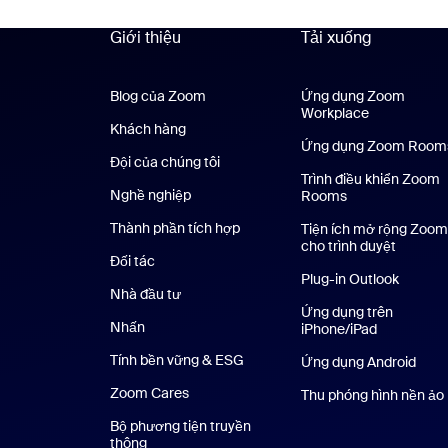
Giới thiệu
Tải xuống
Blog của Zoom
Blog của Zoom
Ứng dụng Zoom
Workplace
Ứng dụng Z
Khách hàng
Khách hàng
Ứng dụng Zoom Room
Đội của chúng tôi
Nhóm của chúng tôi
Trình điều khiển Zoom
Nghề nghiệp
Nghề nghiệp
Rooms
Thành phần tích hợp
Tiện ích mở rộng Zoom
cho trình duyệt
Đối tác
Plug-in Outlook
Nhà đầu tư
Ứng dụng trên
Nhấn
Nhấn phím
iPhone/iPad
Ứng dụng t
Tính bền vững & ESG
Tính bền vững & ESG
Ứng dụng Android
Ứng 
Zoom Cares
Zoom Cares
Thu phóng hình nền ảo
Bộ phương tiện truyền
thông
Bộ phương tiện