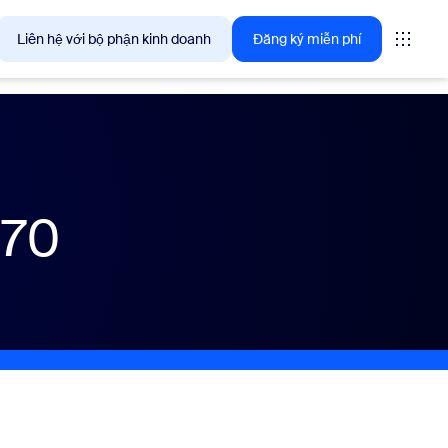
Liên hệ với bộ phận kinh doanh
Đăng ký miễn phí
giải pháp mà khách hàng Zoom quan tâm ngay lúc này.
070
tings
oms
vas
ng tin trải nghiệm khách hàng