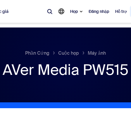
 giá
Họp
Đăng nhập
Hỗ trợ
biến
 đang được ưa chuộng, đang thịnh hành và đang tạo tiếng vang — các 
Phần Cứng
Cuộc họp
Máy ảnh
AVer Media PW515
Notes
Mee
omMate
Ro
one
Can
tact Center
Thô
sai