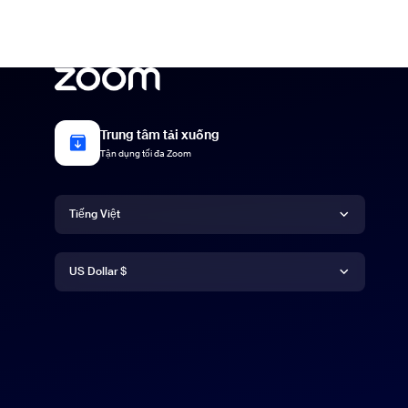
Trung tâm tải xuống
Tận dụng tối đa Zoom
Ngôn ngữ
Tiếng Việt
Tiền tệ
Deutsch
US Dollar $
English
US Dollar $
Español