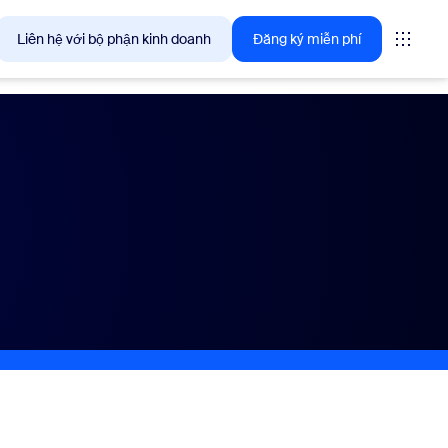
Liên hệ với bộ phận kinh doanh
Đăng ký miễn phí
giải pháp mà khách hàng Zoom quan tâm ngay lúc này.
tings
oms
vas
ng tin trải nghiệm khách hàng