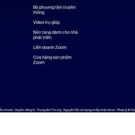
Bộ phương tiện truyền
thông
Bộ phương tiện
Video trợ giúp
Nền tảng dành cho nhà
phát triển
Liên doanh Zoom
Kênh đầu tư mạo hiểm Zoom
Cửa hàng sản phẩm
Zoom
Cửa hàng sản phẩm Zoom
iều khoản
Quyền riêng tư
Trung tâm Tin cậy
Nguyên tắc sử dụng chấp nhận được
Pháp lý & Tu