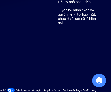
Hỗ trợ nhà phát triển
Hỗ trợ nhà ph
Tuyên bố minh bạch về
quyền riêng tư, bảo mật,
pháp lý và luật nô lệ hiện
đại
ân thủ
Các lựa chọn về quyền riêng tư của bạn
Cookies Settings
Sơ đồ trang
Sơ đồ trang