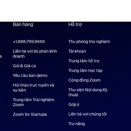
Bán hàng
Hỗ trợ
Hỗ trợ
+1.888.799.9666
Nhấn để gọi
Thu phóng thử nghiệm
oom Workplace
Liên hệ với bộ phận kinh
Tài khoản
s
Ứng dụng Zoom Rooms
doanh
Trung tâm hỗ trợ
Trung tâm hỗ trợ
Gói & Giá cả
Gói dịch vụ và Mức giá
Trung tâm học tập
Yêu cầu bản demo
Yêu cầu demo
Cộng đồng Zoom
Hội thảo trực tuyến và
Thư viện Nội dung Kỹ
sự kiện
thuật
Thư viện Nội dung Kỹ thuật
Trung tâm Trải nghiệm
Góp ý
Zoom
Trung tâm Trải nghiệm Zoom
rên iPhone/iPad
Liên hệ với chúng tôi
Liên hệ với c
Zoom for Startups
Zoom for Startups
dụng Android
Trợ năng
Nền ảo Zoom