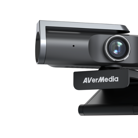
Ứng dụng và thành phần tích hợp
Cài đặt trên máy tính
Liên hệ
Trung tâm tải xuống
+1.888.799.9666
/
+1.888.303.1012