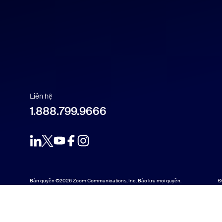
Français
Indonesia
Italiano
日本語
Liên hệ
1.888.799.9666
한국어
Nederlands
Polski
Bản quyền ©2026 Zoom Communications, Inc. Bảo lưu mọi quyền.
Đ
Português