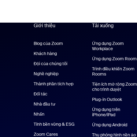
Giới thiệu
Tải xuống
Blog của Zoom
Blog của Zoom
Ứng dụng Zoom
Workplace
Ứng dụng Z
Khách hàng
Khách hàng
Ứng dụng Zoom Room
Đội của chúng tôi
Nhóm của chúng tôi
Trình điều khiển Zoom
Nghề nghiệp
Nghề nghiệp
Rooms
Thành phần tích hợp
Tiện ích mở rộng Zoom
cho trình duyệt
Đối tác
Plug-in Outlook
Nhà đầu tư
Ứng dụng trên
Nhấn
Nhấn phím
iPhone/iPad
Ứng dụng t
Tính bền vững & ESG
Tính bền vững & ESG
Ứng dụng Android
Ứng 
Zoom Cares
Zoom Cares
Thu phóng hình nền ảo