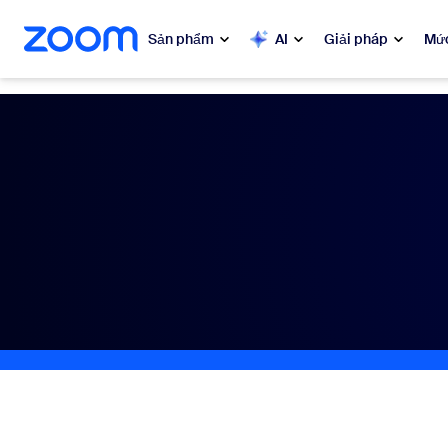
uyển đến nội dung chính
n trò chuyện trợ giúp
Sản phẩm
AI
Giải pháp
Mức
Phổ biến
Phổ 
Những gì
Zoom Workplace
My 
Dịch vụ kinh doanh Zoom
Zo
Trải nghiệm khách hàng của
Zoom
Ph
Zoom AI
Con
Bon
Nhà phát triển