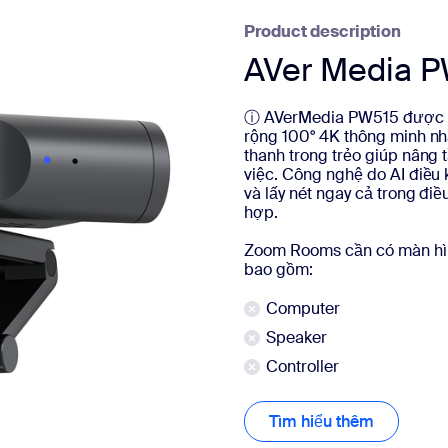
Product description
AVer Media 
ⓘ AVerMedia PW515 được th
rộng 100° 4K thông minh nh
thanh trong trẻo giúp nâng t
việc. Công nghệ do AI điều
và lấy nét ngay cả trong điề
hợp.
Zoom Rooms cần có màn hìn
bao gồm:
Computer
Speaker
Controller
Tìm hiểu thêm
Tìm hiểu 