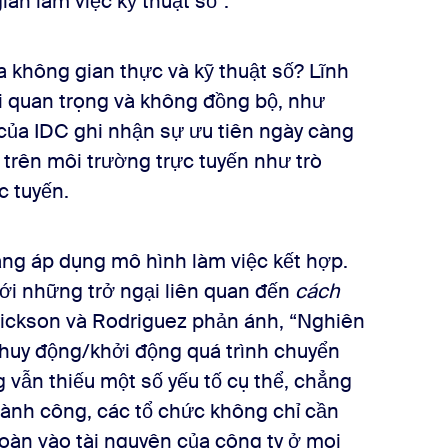
an làm việc kỹ thuật số”.
a không gian thực và kỹ thuật số? Lĩnh
ối quan trọng và không đồng bộ, như
của IDC ghi nhận sự ưu tiên ngày càng
 trên môi trường trực tuyến như trò
c tuyến.
ng áp dụng mô hình làm việc kết hợp.
i những trở ngại liên quan đến
cách
ickson và Rodriguez phản ánh, “Nghiên
 huy động/khởi động quá trình chuyển
 vẫn thiếu một số yếu tố cụ thể, chẳng
hành công, các tổ chức không chỉ cần
toàn vào tài nguyên của công ty ở mọi