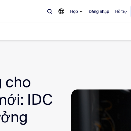
Họp
Đăng nhập
Hỗ trợ
biến
 đang được ưa chuộng, đang thịnh hành và đang tạo tiếng vang — các 
g cho
Notes
Mee
mới: IDC
omMate
Ro
one
Can
ưởng
tact Center
Thô