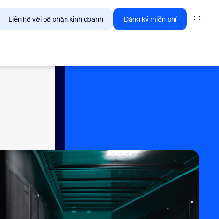
Liên hệ với bộ phận kinh doanh
Đăng ký miễn phí
giải pháp mà khách hàng Zoom quan tâm ngay lúc này.
tings
oms
vas
ng tin trải nghiệm khách hàng