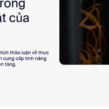
trong
sai
t của
tích thảo luận về thực
m cung cấp tính năng
n tảng.