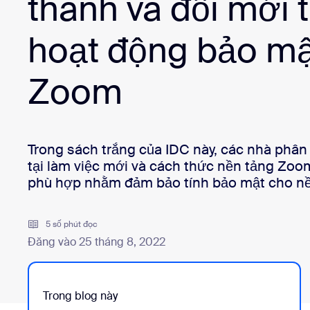
thành và đổi mới 
Bon
Nhà phát triển
hoạt động bảo mậ
Ứng dụng và thành phần tích hợp
Zoom
Cài đặt trên máy tính
Liên hệ
Trung tâm tải xuống
+1.888.799.9666
/
+1.888.303.1012
Trong sách trắng của IDC này, các nhà phân 
tại làm việc mới và cách thức nền tảng Zoo
phù hợp nhằm đảm bảo tính bảo mật cho nề
5 số phút đọc
Đăng vào 25 tháng 8, 2022
Trong blog này