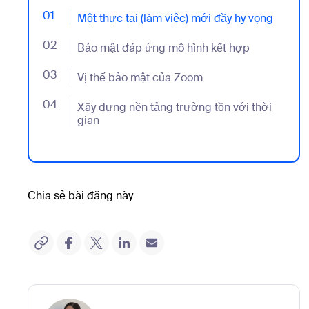
01
- Jumplink to Một thực tại (làm việc) mới đầy hy vọng
Một thực tại (làm việc) mới đầy hy vọng
02
- Jumplink to Bảo mật đáp ứng mô hình kết hợp
Bảo mật đáp ứng mô hình kết hợp
03
- Jumplink to Vị thế bảo mật của Zoom
Vị thế bảo mật của Zoom
04
- Jumplink to Xây dựng nền tảng trường tồn với thời
Xây dựng nền tảng trường tồn với thời
gian
Chia sẻ bài đăng này