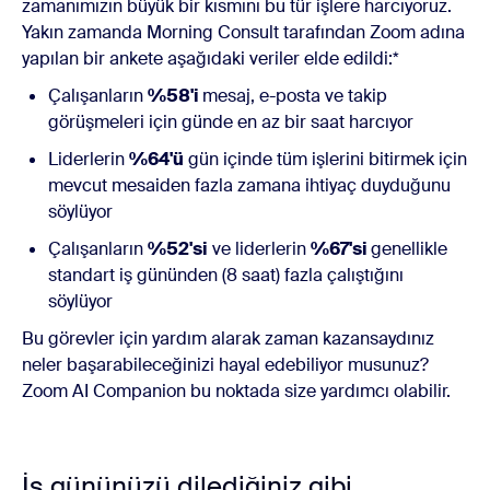
zamanımızın büyük bir kısmını bu tür işlere harcıyoruz.
Yakın zamanda Morning Consult tarafından Zoom adına
yapılan bir ankete aşağıdaki veriler elde edildi:*
Çalışanların
%58'i
mesaj, e-posta ve takip
görüşmeleri için günde en az bir saat harcıyor
Liderlerin
%64'ü
gün içinde tüm işlerini bitirmek için
mevcut mesaiden fazla zamana ihtiyaç duyduğunu
söylüyor
Çalışanların
%52'si
ve liderlerin
%67'si
genellikle
standart iş gününden (8 saat) fazla çalıştığını
söylüyor
Bu görevler için yardım alarak zaman kazansaydınız
neler başarabileceğinizi hayal edebiliyor musunuz?
Zoom AI Companion bu noktada size yardımcı olabilir.
İş gününüzü dilediğiniz gibi