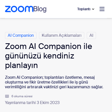
t yardımına atla
a içeriğe atla
Toplantı
Kategoriler
AI Companion
Kullanım Açıklamaları
AI
Zoom AI Companion ile
gününüzü kendiniz
planlayın
Zoom AI Companion; toplantıları özetleme, mesaj
oluşturma ve fikir üretme özellikleri ile iş günü
verimliliğini artırarak vaktinizi geri kazanmanızı sağlar.
6 okuma süresi
Yayınlanma tarihi 3 Ekim 2023