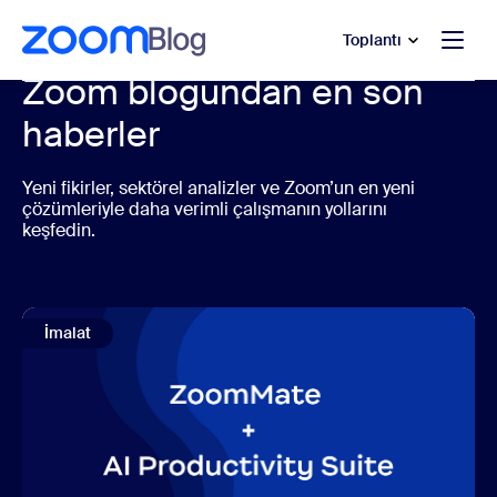
t yardımına atla
a içeriğe atla
Toplantı
Zoom blogundan en son
haberler
Yeni fikirler, sektörel analizler ve Zoom’un en yeni
çözümleriyle daha verimli çalışmanın yollarını
keşfedin.
İmalat