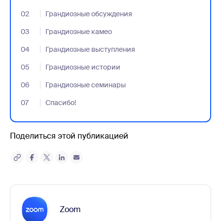
02
- Jumplink to Грандиозные обсуждения
Грандиозные обсуждения
03
- Jumplink to Грандиозные камео
Грандиозные камео
04
- Jumplink to Грандиозные выступления
Грандиозные выступления
05
- Jumplink to Грандиозные истории
Грандиозные истории
06
- Jumplink to Грандиозные семинары
Грандиозные семинары
07
- Jumplink to Спасибо!
Спасибо!
Поделиться этой публикацией
Zoom