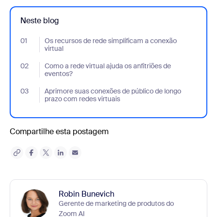
Neste blog
01
- Jumplink to Os recursos de rede simplificam a conexão virtual
Os recursos de rede simplificam a conexão
virtual
02
- Jumplink to Como a rede virtual ajuda os anfitriões de eventos
Como a rede virtual ajuda os anfitriões de
eventos?
03
- Jumplink to Aprimore suas conexões de público de longo prazo
Aprimore suas conexões de público de longo
prazo com redes virtuais
Compartilhe esta postagem
Robin Bunevich
Gerente de marketing de produtos do
Zoom AI