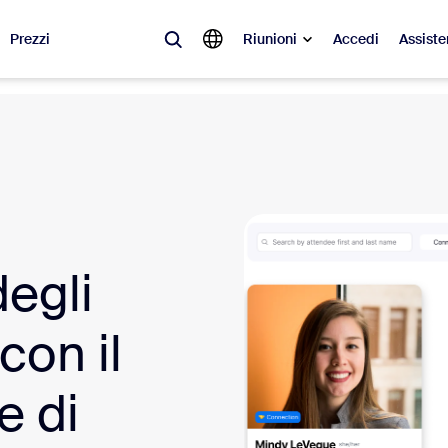
Prezzi
Riunioni
Accedi
Assiste
videnza
à del momento, le tendenze e le soluzioni che stanno riscuotendo più suc
Notes
Mee
omMate
Ro
degli
one
Can
con il
tact Center
App
e di
sai