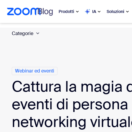
contenuto principale
a chat di assistenza
Prodotti
IA
Soluzioni
Categorie
In evidenza
In e
Le novit
Zoom Workplace
My 
Servizi aziendali Zoom
Webinar ed eventi
Zo
Cattura la magia 
Zoom CX
Ph
eventi di persona 
Zoom AI
Con
Sviluppatori
networking virtual
Bon
App e integrazioni