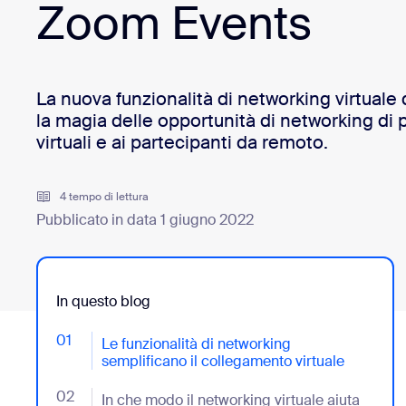
Zoom Events
Installa sul desktop
Contattaci
Download center
+1.888.799.9666
/
+1.888.303.1012
La nuova funzionalità di networking virtual
la magia delle opportunità di networking di 
virtuali e ai partecipanti da remoto.
4 tempo di lettura
Pubblicato in data 1 giugno 2022
In questo blog
01
- Jumplink to Le funzionalità di networking semplific
Le funzionalità di networking
semplificano il collegamento virtuale
02
- Jumplink to In che modo il networking virtuale aiuta 
In che modo il networking virtuale aiuta