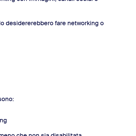
do desidererebbero fare networking o
ssono:
ing
a meno che non sia disabilitata