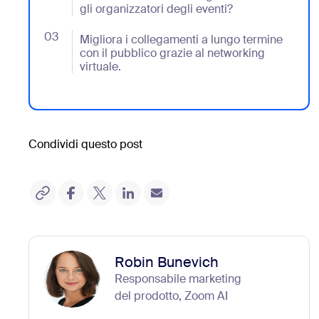
gli organizzatori degli eventi?
03
- Jumplink to Migliora i collegamenti a lungo termine 
Migliora i collegamenti a lungo termine
con il pubblico grazie al networking
virtuale.
Condividi questo post
Robin Bunevich
Responsabile marketing
del prodotto, Zoom AI