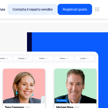
nza
Contatta il reparto vendite
Registrati gratis
cesso tra i clienti Zoom.
tings
oms
vas
rofondimenti CX