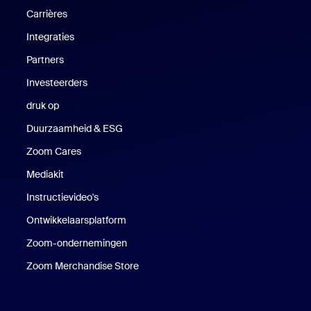
Carrières
Vacatures
Integraties
Partners
Investeerders
druk op
Druk op
Duurzaamheid & ESG
Duurzaamheid en ESG
Zoom Cares
Zoom Cares
Mediakit
Mediakit
Instructievideo's
Ontwikkelaarsplatform
Zoom-ondernemingen
Zoom Ventures
Zoom Merchandise Store
Zoom Merchandise Store