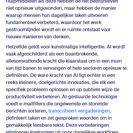
Hulpmiddelen als deze hebben de het bedrijfsleven
niet opnieuw uitgevonden, maar hebben de manier
waarop mensen hun dagelijkse taken uitvoeren
fundamenteel verbeterd, waardoor het werk
gestroomlijnder wordt en er ruimte ontstaat voor
nieuwe manieren van denken.
Hetzelfde geldt voor kunstmatige intelligentie. AI wordt
vaak afgeschilderd als een baanbrekende,
allesomvattende kracht die klaarstaat om in een mum
van tijd banen te vervangen of hele sectoren opnieuw te
definiëren. De ware kracht van AI ligt echter in een
reeks kleinere, doelgerichte innovaties, die elk een
specifiek probleem oplossen en op subtiele wijze de
productiviteit verbeteren. AI-gestuurde technologie
voedt e-mailfilters die ongewenste en storende
berichten sorteren,
transcribeert vergaderingen
,
definieert taken en zet gesproken woorden om in
gemakkelijk leesbare tekst. Deze verbeteringen
elimineren knelpunten uit onze dagelijkse workflows,