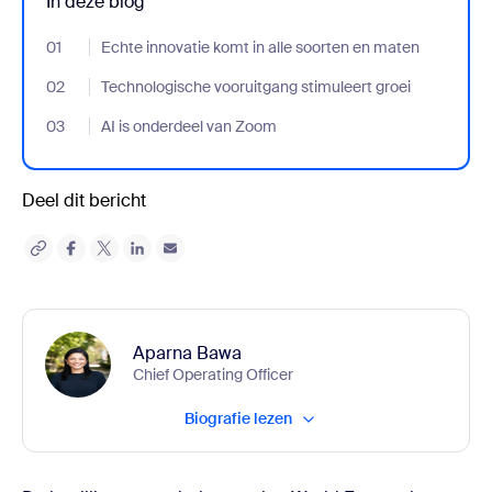
In deze blog
01
- Jumplink to Echte innovatie komt in alle soorten en maten
Echte innovatie komt in alle soorten en maten
02
- Jumplink to Technologische vooruitgang stimuleert groei
Technologische vooruitgang stimuleert groei
03
- Jumplink to AI is onderdeel van Zoom
AI is onderdeel van Zoom
Deel dit bericht
Aparna Bawa
Chief Operating Officer
Biografie lezen