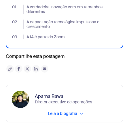
01
- Jumplink to A verdadeira inovação vem em tamanhos diferent
A verdadeira inovação vem em tamanhos
diferentes
02
- Jumplink to A capacitação tecnológica impulsiona o crescime
A capacitação tecnológica impulsiona o
crescimento
03
- Jumplink to A IA é parte do Zoom
A IA é parte do Zoom
Compartilhe esta postagem
Aparna Bawa
Diretor executivo de operações
Leia a biografia