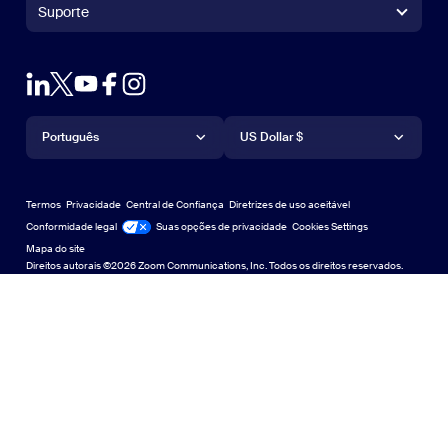
Controlador do Zoom Rooms
Suporte
Suporte
Falar com a equipe de vendas
Extensão para navegador
Teste de zoom
Teste a Zoom
Planos e preços
Planos e preços
Plug-in para Outlook
Conta
Solicite uma demonstração
Solicitar uma demonstração
Aplicativo para iPhone/iPad
Aplicativo para iPhone/iPad
Idioma
Moeda
Central de Suporte
Central de Suporte
Webinars e eventos
Aplicativo para Android
Português
Aplicativo para Android
US Dollar $
Centro de Aprendizagem
Central de aprendizagem
Central de experiência do Zoom
Central de experiência do Zoom
Zoom em fundos virtuais
Planos de fundo virtuais da Zoom
Deutsch
US Dollar $
Comunidade Zoom
Zoom for Startups
Zoom for Startups
Termos
Privacidade
Central de Confiança
Diretrizes de uso aceitável
English
Biblioteca de conteúdo técnico
Biblioteca de conteúdo técnico
Conformidade legal
Jurídico e Conformidade
Suas opções de privacidade
Cookies Settings
Mapa do site
Mapa do site
Español
Feedback
Direitos autorais ©2026 Zoom Communications, Inc. Todos os direitos reservados.
Falar conosco
Falar conosco
Français
Acessibilidade
Indonesia
Suporte ao desenvolvedor
Suporte ao desenvolvedor
Italiano
Declaração de Transparência da Lei de Privacidade,
日本語
Segurança, Políticas Legais e Escravidão Moderna
Declaração de
한국어