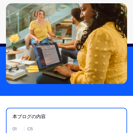
本ブログの内容
01
- Jumplink to C5
C5