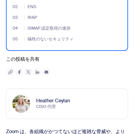
02
- Jumplink to ENS
ENS
03
- Jumplink to IRAP
IRAP
04
- Jumplink to ISMAP 認定取得の進捗
ISMAP 認定取得の進捗
05
- Jumplink to 犠牲のないセキュリティ
犠牲のないセキュリティ
この投稿を共有
Heather Ceylan
CISO 代理
Zoom は、各組織がかつてないほど複雑な脅威や、より