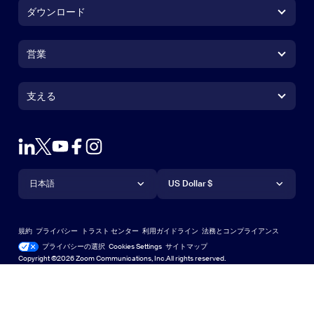
ダウンロード
Zoom Workplace アプリ
Zoom Workplace アプリ
営業
Zoom Rooms アプリ
Zoom Rooms アプリ
1.888.799.9666
クリックで発信
Zoom Rooms コントローラ
支える
支える
営業担当にお問い合わせ
ブラウザ拡張機能
ズームのテスト
プランと価格
Outlook プラグイン
アカウント
デモを申し込む
iPhone / iPadアプリ
言語
通貨
サポートセンター
サポートセンター
ウェビナーとイベント
Androidアプリ
日本語
US Dollar $
ラーニングセンター
Zoom Experience Center
Zoom Experience Center
Zoomバーチャル背景
Deutsch
US Dollar $
Zoomコミュニティ
規約
プライバシー
トラスト センター
利用ガイドライン
法務とコンプライアンス
English
テクニカルコンテンツライブラリ
テクニカルコンテンツライブラ
プライバシーの選択
Cookies Settings
サイトマップ
サイトマップ
Copyright ©2026 Zoom Communications, Inc.All rights reserved.
Español
フィードバック
お問い合わせ
お問い合わせ
Français