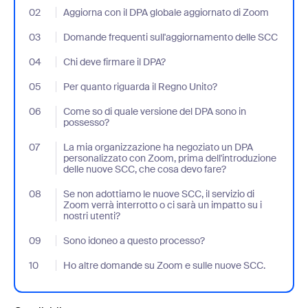
02
- Jumplink to Aggiorna con il DPA globale aggiornato di Zoom
Aggiorna con il DPA globale aggiornato di Zoom
03
- Jumplink to Domande frequenti sull'aggiornamento delle SCC
Domande frequenti sull'aggiornamento delle SCC
04
- Jumplink to Chi deve firmare il DPA?
Chi deve firmare il DPA?
05
- Jumplink to Per quanto riguarda il Regno Unito?
Per quanto riguarda il Regno Unito?
06
- Jumplink to Come so di quale versione del DPA sono in posses
Come so di quale versione del DPA sono in
possesso?
07
- Jumplink to La mia organizzazione ha negoziato un DPA person
La mia organizzazione ha negoziato un DPA
personalizzato con Zoom, prima dell'introduzione
delle nuove SCC, che cosa devo fare?
08
- Jumplink to Se non adottiamo le nuove SCC, il servizio di Zoom v
Se non adottiamo le nuove SCC, il servizio di
Zoom verrà interrotto o ci sarà un impatto su i
nostri utenti?
09
- Jumplink to Sono idoneo a questo processo?
Sono idoneo a questo processo?
10
- Jumplink to Ho altre domande su Zoom e sulle nuove SCC.
Ho altre domande su Zoom e sulle nuove SCC.