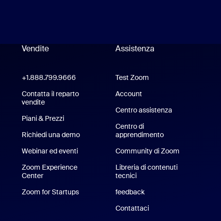
Vendite
Assistenza
Assistenza
pp Zoom Workplace
+1.888.799.9666
Clicca per chiamare
Test Zoom
Test di Zoom
 Zoom Rooms
Contatta il reparto
Account
vendite
Centro assistenza
Centro assiste
Piani & Prezzi
Piani e prezzi
Centro di
Richiedi una demo
Chiedi una dimostrazione
apprendimento
Webinar ed eventi
Community di Zoom
hone/iPad
Zoom Experience
Libreria di contenuti
Center
Zoom Experience Center
tecnici
Libreria di contenuti tecnic
r Android
Zoom for Startups
Zoom for Startups
feedback
ndi virtuali per Zoom
Contattaci
Contattaci