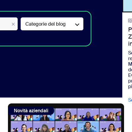
Categorie del blog
P
Z
i
S
r
M
d
E
p
p
S
m Cares aiuta le donne e le ragazze ad accedere a maggiori 
view: "Providing Healin, Promoting Hope" (Offrire guarigi
Novità aziendali