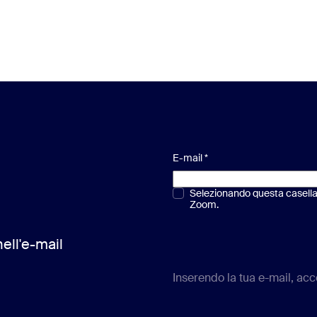
E-mail
*
Scelta multipla o singola
Selezionando questa casella, 
*
Zoom.
ell'e-mail
Inserendo la tua e-mail, acc