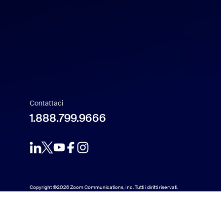
Français
Indonesia
Italiano
日本語
Contattaci
1.888.799.9666
한국어
Nederlands
Polski
Copyright ©2026 Zoom Communications, Inc. Tutti i diritti riservati.
Português