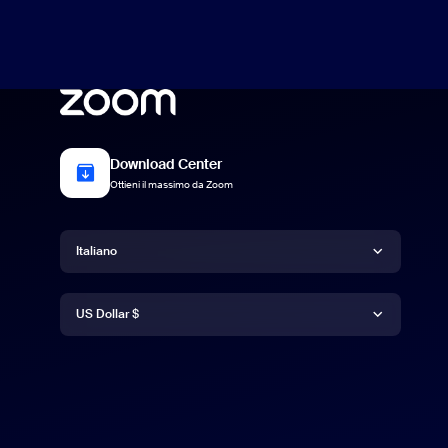
Download Center
Ottieni il massimo da Zoom
Lingua
Italiano
Valuta
Deutsch
US Dollar $
English
US Dollar $
Español