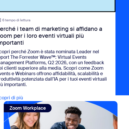
6 tempo di lettura
erché i team di marketing si affidano a
oom per i loro eventi virtuali più
mportanti
copri perché Zoom è stata nominata Leader nel
eport
The Forrester Wave™: Virtual Events
anagement Platforms, Q2 2026
, con un feedback
ei clienti superiore alla media. Scopri come Zoom
vents e Webinars offrono affidabilità, scalabilità e
roduttività potenziata dall’IA per i tuoi eventi virtuali
iù importanti.
copri di più
view Perché i team di marketing si affidano a Zoom p
opportunità
one, promuovere la speranza): il mese della storia delle donne
view: Zoom parla di Zoom: il nostro lavoro ibrido
Zoom Workplace