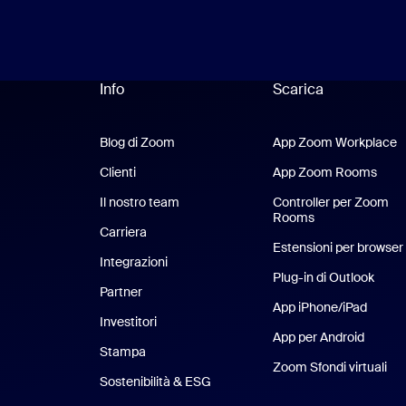
Info
Scarica
Blog di Zoom
Blog di Zoom
App Zoom Workplace
A
Clienti
Clienti
App Zoom Rooms
App
Il nostro team
Il nostro team
Controller per Zoom
Rooms
Carriera
Opportunità di lavoro
Estensioni per browser
Integrazioni
Plug-in di Outlook
Partner
App iPhone/iPad
App iP
Investitori
App per Android
App pe
Stampa
Stampa
Zoom Sfondi virtuali
Sfo
Sostenibilità & ESG
Sostenibilità ed ESG