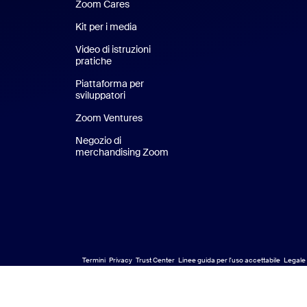
Zoom Cares
Zoom Cares
Kit per i media
Kit media
Video di istruzioni
pratiche
Piattaforma per
sviluppatori
Zoom Ventures
Zoom Ventures
Negozio di
merchandising Zoom
Negozio di merchandising Zoo
Termini
Privacy
Trust Center
Linee guida per l'uso accettabile
Legale
Aspetti