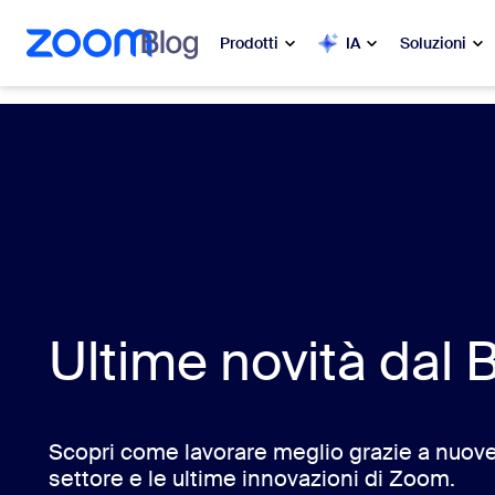
contenuto principale
a chat di assistenza
Prodotti
IA
Soluzioni
In evidenza
In e
Le novità
Zoom Workplace
Zoom.
Servizi aziendali Zoom
My 
Zoom CX
Zo
Ultime novità dal 
Ph
Zoom AI
Con
Sviluppatori
Scopri come lavorare meglio grazie a nuove
Bon
settore e le ultime innovazioni di Zoom.
App e integrazioni