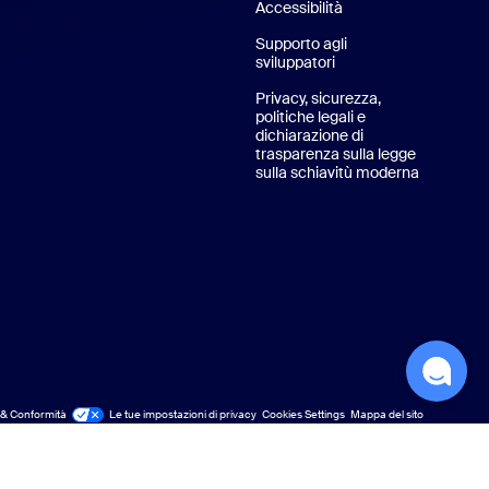
Accessibilità
Supporto agli
sviluppatori
Supporto per sviluppat
Privacy, sicurezza,
politiche legali e
dichiarazione di
trasparenza sulla legge
sulla schiavitù moderna
Informativ
m
 & Conformità
 legali e conformità
Le tue impostazioni di privacy
Cookies Settings
Mappa del sito
Mappa del sito