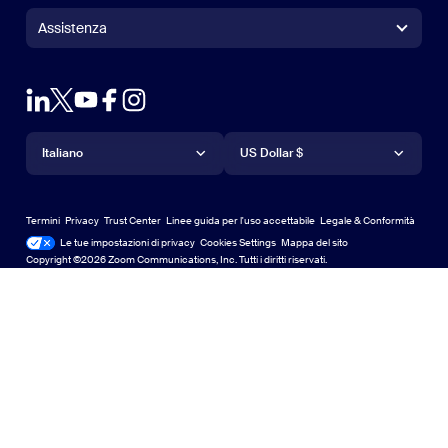
+1.888.799.9666
Clicca per chiamare
Controller per Zoom Rooms
Assistenza
Assistenza
Contatta il reparto vendite
Estensioni per browser
Test Zoom
Test di Zoom
Piani & Prezzi
Piani e prezzi
Plug-in di Outlook
Account
Richiedi una demo
Chiedi una dimostrazione
App iPhone/iPad
App iPhone/iPad
Lingua
Valuta
Centro assistenza
Centro assistenza
Webinar ed eventi
App per Android
Italiano
App per Android
US Dollar $
Centro di apprendimento
Zoom Experience Center
Zoom Experience Center
Zoom Sfondi virtuali
Sfondi virtuali per Zoom
Deutsch
US Dollar $
Community di Zoom
Zoom for Startups
Zoom for Startups
Termini
Privacy
Trust Center
Linee guida per l'uso accettabile
Legale & Conformità
Aspetti legali e conformità
English
Libreria di contenuti tecnici
Libreria di contenuti tecnici
Le tue impostazioni di privacy
Cookies Settings
Mappa del sito
Mappa del sito
Copyright ©2026 Zoom Communications, Inc. Tutti i diritti riservati.
Español
feedback
Contattaci
Contattaci
Français
Accessibilità
Indonesia
Supporto agli sviluppatori
Supporto per sviluppatori
Italiano
Privacy, sicurezza, politiche legali e dichiarazione di
日本語
trasparenza sulla legge sulla schiavitù moderna
Informative legali