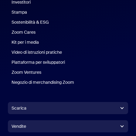
Investitori
Stampa
Stampa
Sostenibilità & ESG
Sostenibilità ed ESG
Zoom Cares
Zoom Cares
Kit per i media
Kit media
Video di istruzioni pratiche
Piattaforma per sviluppatori
Zoom Ventures
Zoom Ventures
Negozio di merchandising Zoom
Negozio di merchandising Zoo
Scarica
App Zoom Workplace
App Zoom Workplace
Vendite
App Zoom Rooms
App Zoom Rooms