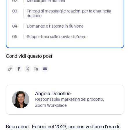
02
- Jumplink to Modelli per le riunioni
Modelli per le riunioni
03
- Jumplink to Thread di messaggi e reazioni per la chat nella riu
Thread di messaggi e reazioni per la chat nella
riunione
04
- Jumplink to Domande e risposte in riunione
Domande e risposte in riunione
05
- Jumplink to Scopri di più sulle novità di Zoom.
Scopri di più sulle novità di Zoom.
Condividi questo post
Angela Donohue
Responsabile marketing del prodotto,
Zoom Workplace
Buon anno! Eccoci nel 2023, ora non vediamo l'ora di