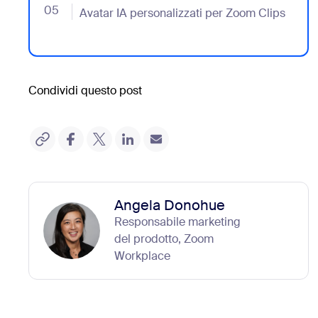
05
- Jumplink to Avatar IA personalizzati per Zoom Clip
Avatar IA personalizzati per Zoom Clips
Condividi questo post
Angela Donohue
Responsabile marketing
del prodotto, Zoom
Workplace