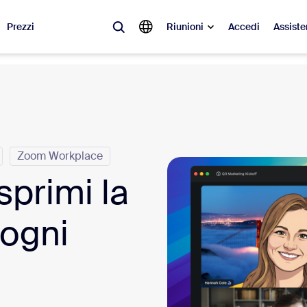
Prezzi
Riunioni
Accedi
Assiste
videnza
à del momento, le tendenze e le soluzioni che stanno riscuotendo più suc
Notes
Mee
Zoom Workplace
sprimi la
omMate
Ro
one
Can
 ogni
tact Center
App
sai