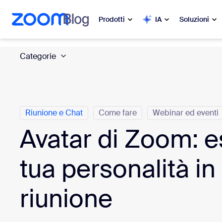
contenuto principale
a chat di assistenza
Prodotti
IA
Soluzioni
Categorie
In evidenza
In e
Le novit
Zoom Workplace
My 
Servizi aziendali Zoom
Riunione e Chat
Come fare
Webinar ed eventi
Avatar di Zoom: e
Zo
Zoom CX
Ph
tua personalità in
Zoom AI
Con
riunione
Sviluppatori
Bon
App e integrazioni