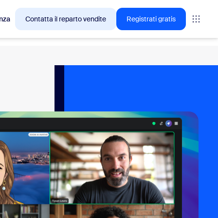
nza
Contatta il reparto vendite
Registrati gratis
cesso tra i clienti Zoom.
tings
oms
vas
rofondimenti CX