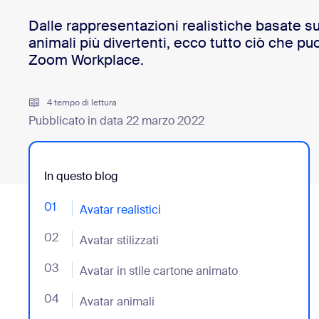
Dalle rappresentazioni realistiche basate su
animali più divertenti, ecco tutto ciò che puo
Installa sul desktop
Contattaci
Zoom Workplace.
Download center
+1.888.799.9666
/
+1.888.303.1012
4 tempo di lettura
Pubblicato in data 22 marzo 2022
In questo blog
01
- Jumplink to Avatar realistici
Avatar realistici
02
- Jumplink to Avatar stilizzati
Avatar stilizzati
03
- Jumplink to Avatar in stile cartone animato
Avatar in stile cartone animato
04
- Jumplink to Avatar animali
Avatar animali