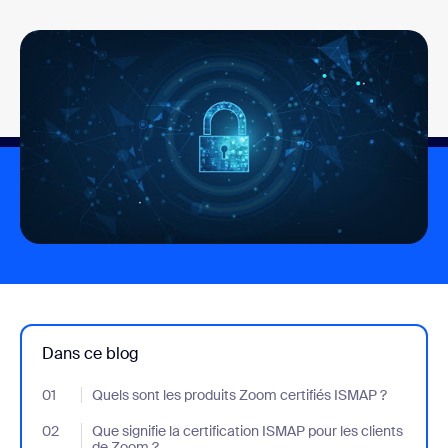
Dans ce blog
01
- Jumplink to Quels sont les produits Zoom certifiés ISMAP ?
Quels sont les produits Zoom certifiés ISMAP ?
02
- Jumplink to Que signifie la certification ISMAP pour les clients
Que signifie la certification ISMAP pour les clients
de Zoom ?