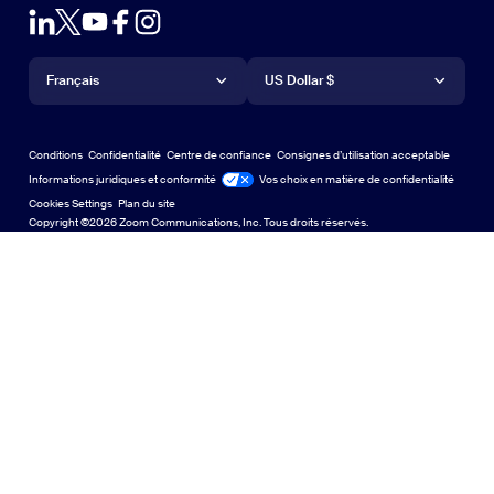
Forfaits et tarification
Forfaits et tarification
Module d’extension pour Outlook
Compte
Demander une démo
Demander une démo
Application iPhone/iPad
Application iPhone/iPad
Langue
Devise
Centre d’assistance
Centre d’assistance
Webinaires et événements
Application Android
Français
Application Android
US Dollar $
Centre d’apprentissage
Centre d’expérience Zoom
Centre d’expérience Zoom
Arrière-plans virtuels Zoom
Arrière-plans virtuels de Zoom
Deutsch
US Dollar $
Communauté Zoom
Conditions
Confidentialité
Centre de confiance
Consignes d’utilisation acceptable
English
Bibliothèque de contenu technique
Bibliothèque de contenu tech
Informations juridiques et conformité
Conformité juridique
Vos choix en matière de confidentialité
Cookies Settings
Plan du site
Plan du site
Español
Commentaires
Copyright ©2026 Zoom Communications, Inc. Tous droits réservés.
Nous contacter
Nous contacter
Français
Accessibilité
Indonesia
Assistance aux développeurs
Assistance pour les développeurs
Italiano
Confidentialité, sécurité, politiques juridiques et
日本語
déclaration de transparence relative à la loi sur l’esclavage
moderne
Confidentialité, sécurité, politiques juridiques et déclar
한국어
Nederlands
Polski