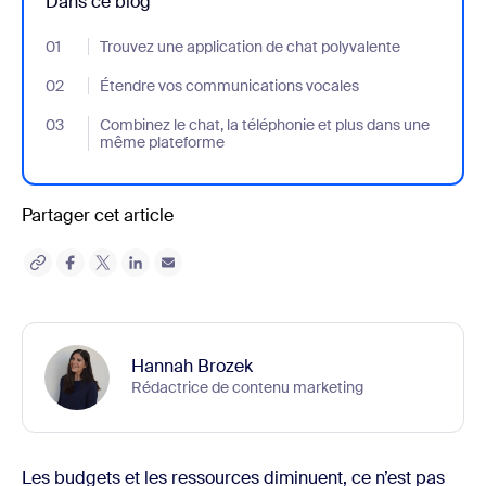
Dans ce blog
01
- Jumplink to Trouvez une application de chat polyvalente
Trouvez une application de chat polyvalente
02
- Jumplink to Étendre vos communications vocales
Étendre vos communications vocales
03
- Jumplink to Combinez le chat, la téléphonie et plus dans une
Combinez le chat, la téléphonie et plus dans une
même plateforme
Partager cet article
Hannah Brozek
Rédactrice de contenu marketing
Les budgets et les ressources diminuent, ce n’est pas