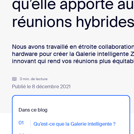
qu’elle apporte a
Développement
Bon
réunions hybride
Applications et intégrations
Installer sur ordinateur
Contactez-nous
Nous avons travaillé en étroite collaboratio
Centre de téléchargement
+1.888.799.9666
/
+1.888.303.101
hardware pour créer la Galerie intelligente
innovant qui rend vos réunions plus équitab
3 min. de lecture
Publié le 8 décembre 2021
Dans ce blog
01
- Jumplink to Qu’est-ce que la Galerie intelligente ?
Qu’est-ce que la Galerie intelligente ?