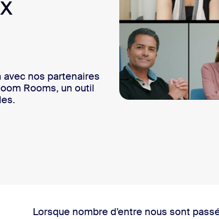
ux
sai
s
n avec nos partenaires
2
 Zoom Rooms, un outil
les.
Lorsque nombre d’entre nous sont passé