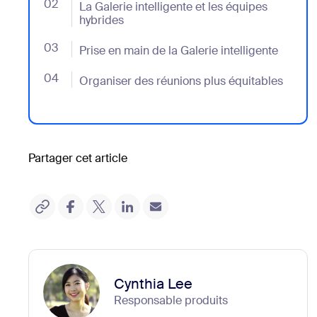
02
- Jumplink to La Galerie intelligente et les équipes h
La Galerie intelligente et les équipes
hybrides
03
- Jumplink to Prise en main de la Galerie intelligente
Prise en main de la Galerie intelligente
04
- Jumplink to Organiser des réunions plus équitable
Organiser des réunions plus équitables
Partager cet article
Cynthia Lee
Responsable produits