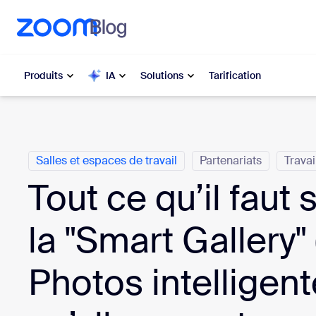
u contenu principal
r au chat d’aide
Produits
IA
Solutions
Tarification
Catégories
Populaire
Popu
Salles et espaces de travail
Partenariats
Travai
Les solut
Zoom Workplace
moment
Tout ce qu’il faut 
Services Zoom pour les
My 
entreprises
la "Smart Gallery"
Zo
Zoom CX
Photos intelligent
Ph
Zoom AI
Con