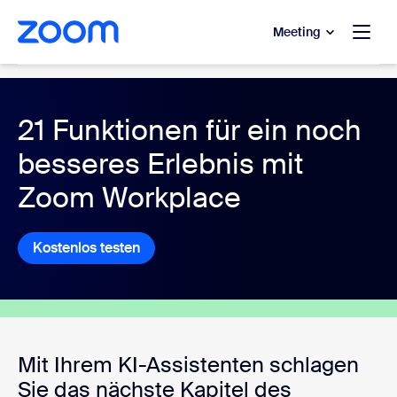
ptinhalt wechseln
fe-Chat wechseln
Meeting
Tools für kollaboratives Arbeiten
21 Funktionen für ein noch
besseres Erlebnis mit
Zoom Workplace
Kostenlos testen
Kostenlos testen
Mit Ihrem KI-Assistenten schlagen
Sie das nächste Kapitel des