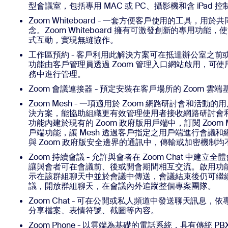
型會議室，包括專用 MAC 或 PC、攝影機和含 iPad 
Zoom Whiteboard - 一套方便客戶使用的工具，
念。Zoom Whiteboard 擁有可激發創新的專用功
式互動，實現無縫協作。
工作區預約 - 客戶利用此解決方案可在抵達辦公室之
功能由客戶管理員透過 Zoom 管理入口網站啟用，可
務中進行管理。
Zoom 會議連接器 - 預定安裝在客戶場所的 Zoom 
Zoom Mesh - 一項適用於 Zoom 網路研討會和活動的
決方案，能協助組織更有效管理使用者接收網路研討會
功能內建於現有的 Zoom 政府版用戶端中，訂閱 Zoom M
戶端功能，讓 Mesh 透過客戶指定之用戶端進行會議和網
與 Zoom 政府版安全邊界的通訊中，傳輸或加密機制
Zoom 持續會議 - 允許與會者在 Zoom Chat 中建
讓與會者可在會議前、後或開會期間相互交流。啟用功
示在該群組聊天中並於會議中傳送，會議結束後仍可繼
議，開放群組聊天，在會議內外追蹤整個專案團隊。
Zoom Chat - 可在公開或私人頻道中發送聊天訊息
分享檔案、表情符號、截圖等內容。
Zoom Phone - 以雲端為基礎的電話系統，具有傳統 PB