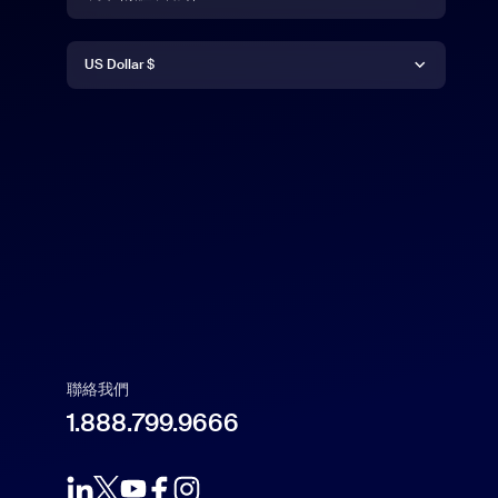
貨幣
Deutsch
US Dollar $
English
US Dollar $
Español
Français
Indonesia
Italiano
聯絡我們
1.888.799.9666
日本語