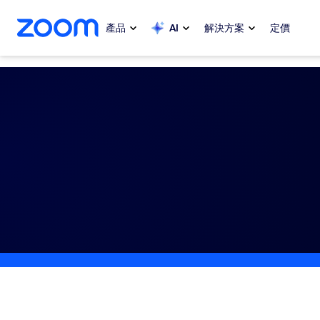
跳至主要內容
跳至協助聊天
產品
AI
解決方案
定價
熱門
熱門
熱門焦點
Zoom Workplace
My 
Zoom 企業服務套組
Zo
Zoom 客戶體驗
Ph
Zoom AI
Con
開發人員
Bon
應用程式和整合功能