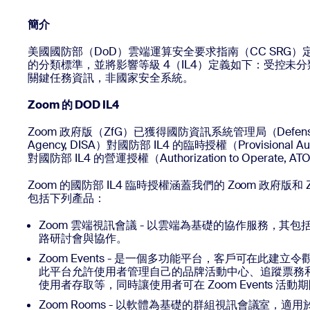
簡介
安裝到桌面
聯絡我們
美國國防部（DoD）雲端運算安全要求指南（CC SRG）定
下載中心
+1.888.799.9666
/
+1.888.303.1012
的分類標準，並將影響等級 4（IL4）定義如下：受控未分類
關鍵任務資訊，非國家安全系統。
Zoom 的 DOD IL4
Zoom 政府版（ZfG）已獲得國防資訊系統管理局（Defense Inf
Agency, DISA）對國防部 IL4 的臨時授權（Provisional Au
對國防部 IL4 的營運授權（Authorization to Operate, A
Zoom 的國防部 IL4 臨時授權涵蓋我們的 Zoom 政府版
包括下列產品：
Zoom 雲端視訊會議 - 以雲端為基礎的協作服務，其
路研討會與協作。
Zoom Events - 是一個多功能平台，客戶可在此建
此平台允許使用者管理自己的品牌活動中心、追蹤票務
使用者存取等，同時讓使用者可在 Zoom Events 活
Zoom Rooms - 以軟體為基礎的群組視訊會議室，