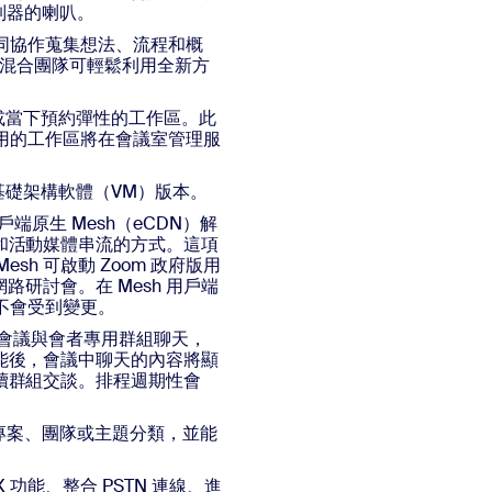
控制器的喇叭。
用於共同協作蒐集想法、流程和概
能，使混合團隊可輕鬆利用全新方
前或當下預約彈性的工作區。此
使用的工作區將在會議室管理服
雲端基礎架構軟體（VM）版本。
用戶端原生 Mesh（eCDN）解
和活動媒體串流的方式。這項
esh 可啟動 Zoom 政府版用
路研討會。在 Mesh 用戶端
均不會受到變更。
立全體會議與會者專用群組聊天，
能後，會議中聊天的內容將顯
續群組交談。排程週期性會
，依專案、團隊或主題分類，並能
X 功能、整合 PSTN 連線、進