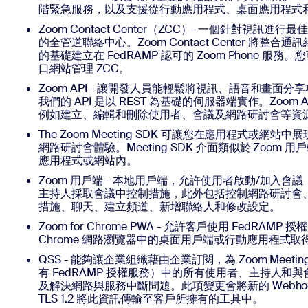
階緊急服務，以及支援從行動應用程式、桌面應用程式
Zoom Contact Center（ZCC）- 一個針對視訊進行
的全管道聯絡中心。Zoom Contact Center 將整
的基礎建立在 FedRAMP 認可的 Zoom Phone 服務
口網站管理 ZCC。
Zoom API - 讓開發人員能輕鬆將視訊、語音和畫面
我們的 API 是以 REST 為基礎的伺服器端實作。Zoom
例如建立、編輯和刪除使用者、會議及網路研討會等資
The Zoom Meeting SDK 可讓您在應用程式或網站中展現熟
網路研討會體驗。Meeting SDK 介面類似於 Zoom
應用程式或網站內。
Zoom 用戶端 - 本地用戶端，允許使用者啟動/加入
主持人採取會議中控制措施，此外包括控制網路研討會
措施、聊天、建立頻道、新增聯絡人和修改設定。
Zoom for Chrome PWA - 允許客戶使用 FedRA
Chrome 網路瀏覽器中的桌面用戶端或行動應用程式取
QSS - 能夠讓企業組織藉由企業訂閱，為 Zoom Meet
有 FedRAMP 授權服務）中的所有使用者、主持人和
及解決網路與服務中斷問題。此項變更會將新的 Webhoo
TLS 1.2 將此資訊傳輸至客戶所擁有的工具中。