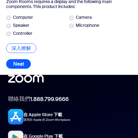
Zoom Rooms requires a display and the following main
components. This product includes:
Computer
Camera
Speaker
Microphone
Controller
深入瞭解
深入瞭解
Neat
Neat
聯絡我們
1.888.799.9666
在 Apple Store 下載
適用於 Apple 的 Zoom Workplace
在 Google Play 下載