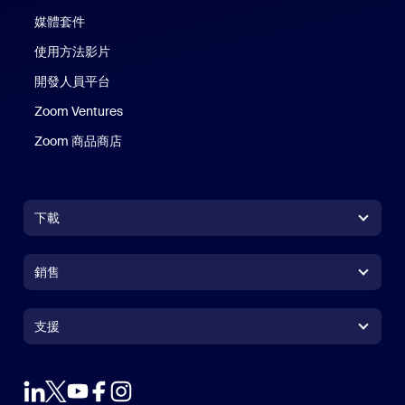
媒體套件
使用方法影片
開發人員平台
Zoom Ventures
Zoom 商品商店
Zoom 商品商店
下載
Zoom Workplace 應用程式
Zoom Workplace 應用程式
銷售
Zoom Rooms 應用程式
Zoom Rooms 應用程式
+1.888.799.9666
按一下以撥打電話
Zoom Rooms Controller
支援
支援
聯絡銷售人員
瀏覽器延伸功能
測試 Zoom
方案與定價
Outlook 外掛程式
帳戶