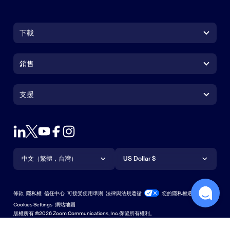
下載
Zoom Workplace 應用程式
Zoom Workplace 應用程式
銷售
Zoom Rooms 應用程式
Zoom Rooms 應用程式
+1.888.799.9666
按一下以撥打電話
Zoom Rooms Controller
支援
支援
聯絡銷售人員
瀏覽器延伸功能
測試 Zoom
方案與定價
Outlook 外掛程式
帳戶
申請示範
iPhone/iPad 應用程式
iPhone/iPad 應用程式
語言
貨幣
支援中心
支援中心
網路研討會和活動
Android 應用程式
中文（繁體，台灣）
Android 應用程式
US Dollar $
學習中心
Zoom 體驗中心
Zoom 體驗中心
Zoom 虛擬背景
Deutsch
US Dollar $
Zoom 社群
Zoom for Startups
Zoom for Startups
條款
隱私權
信任中心
可接受使用準則
法律與法規遵循
您的隱私權選擇
English
技術內容資料庫
技術內容資料庫
Cookies Settings
網站地圖
網站地圖
版權所有 ©2026 Zoom Communications, Inc.保留所有權利。
Español
意見反應