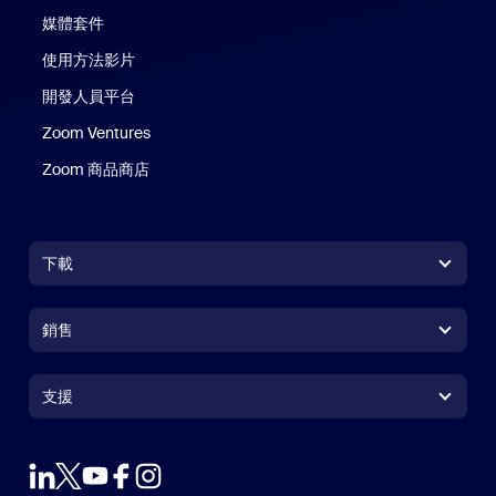
媒體套件
使用方法影片
開發人員平台
Zoom Ventures
Zoom 商品商店
Zoom 商品商店
下載
Zoom Workplace 應用程式
Zoom Workplace 應用程式
銷售
Zoom Rooms 應用程式
Zoom Rooms 應用程式
+1.888.799.9666
按一下以撥打電話
Zoom Rooms Controller
支援
支援
聯絡銷售人員
瀏覽器延伸功能
測試 Zoom
方案與定價
Outlook 外掛程式
帳戶
申請示範