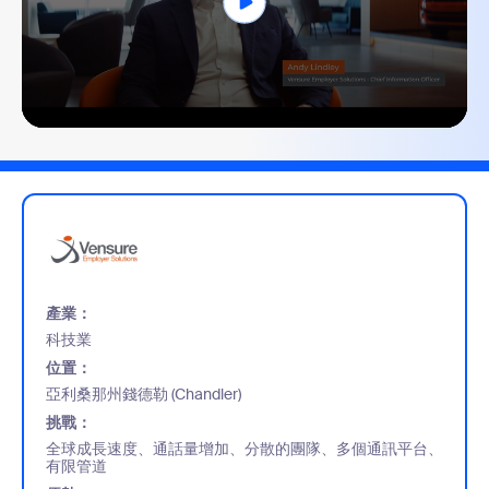
0
seconds
of
2
minutes,
43
seconds
產業：
科技業
位置：
亞利桑那州錢德勒 (Chandler)
挑戰：
全球成長速度、通話量增加、分散的團隊、多個通訊平台、
有限管道