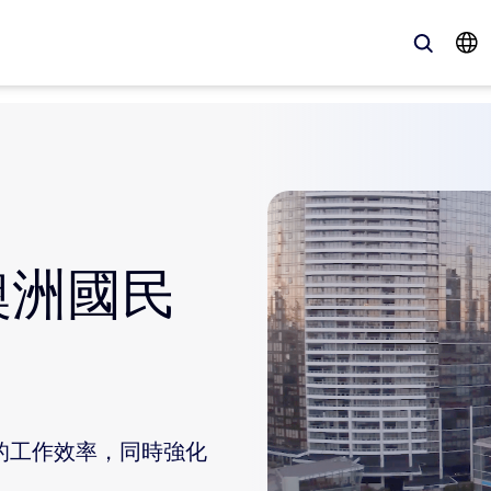
、最新趨勢、聚焦話題 — Zoom 客戶目前最關注的解決方案。
Notes
Mee
澳洲國民
omMate
Ro
one
Can
tact Center
客
sai
員工的工作效率，同時強化