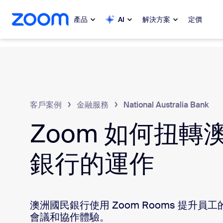
跳至主要內容
跳至協助聊天
產品
AI
解決方案
定價
熱門
熱門
熱門焦點
Zoom Workplace
客戶案例
金融服務
National Australia Bank
My 
Zoom 企業服務套組
Zoom 如何扭轉
Zo
Zoom 客戶體驗
銀行的運作
Ph
Zoom AI
Con
開發人員
Bon
澳洲國民銀行使用 Zoom Rooms 提升
會議和協作體驗。
應用程式和整合功能