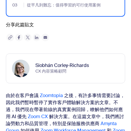
03
- Jumplink to 從平凡到難忘：值得學習的可行使用案例
從平凡到難忘：值得學習的可行使用案例
分享此篇貼文
Siobhán Corley-Richards
CX 內容策略顧問
由於在客戶會議
Zoomtopia
之後，有許多事情需要討論，
因此我們暫時暫停了實作客戶體驗解決方案的文章
。不
過，我們現在帶著前線的真實案例回歸，瞭解他們如何應
用 AI 優先
Zoom CX
解決方案。
在這篇文章中，我們將討
論勞動力和品質管理，特別是保險服務供應商
Amynta
Group
如何
使用
Zoom Workforce Management
和
Zoom