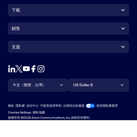
下載
Zoom Workplace 應用程式
Zoom Workplace 應用程式
銷售
Zoom Rooms 應用程式
Zoom Rooms 應用程式
+1.888.799.9666
按一下以撥打電話
Zoom Rooms Controller
支援
支援
聯絡銷售人員
瀏覽器延伸功能
測試 Zoom
方案與定價
Outlook 外掛程式
帳戶
申請示範
iPhone/iPad 應用程式
iPhone/iPad 應用程式
語言
貨幣
支援中心
支援中心
網路研討會和活動
Android 應用程式
中文（繁體，台灣）
Android 應用程式
US Dollar $
學習中心
Zoom 體驗中心
Zoom 體驗中心
Zoom 虛擬背景
Deutsch
US Dollar $
Zoom 社群
Zoom for Startups
Zoom for Startups
條款
隱私權
信任中心
可接受使用準則
法律與法規遵循
您的隱私權選擇
English
技術內容資料庫
技術內容資料庫
Cookies Settings
網站地圖
網站地圖
版權所有 ©2026 Zoom Communications, Inc.保留所有權利。
Español
意見反應
聯絡我們
聯絡我們
Français