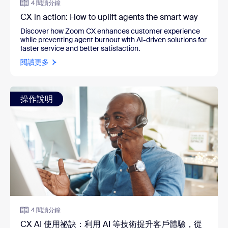
4 閱讀分鐘
CX in action: How to uplift agents the smart way
Discover how Zoom CX enhances customer experience
while preventing agent burnout with AI-driven solutions for
faster service and better satisfaction.
閱讀更多
操作說明
4 閱讀分鐘
CX AI 使用祕訣：利用 AI 等技術提升客戶體驗，從