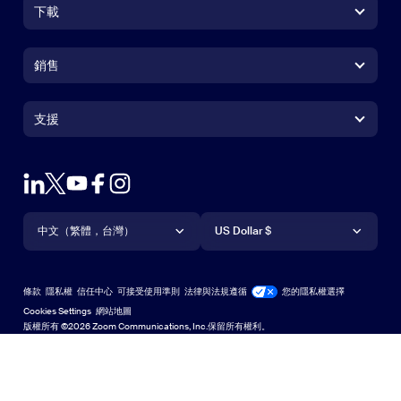
下載
Zoom Workplace 應用程式
Zoom Workplace 應用程式
銷售
Zoom Rooms 應用程式
Zoom Rooms 應用程式
+1.888.799.9666
按一下以撥打電話
Zoom Rooms Controller
支援
支援
聯絡銷售人員
瀏覽器延伸功能
測試 Zoom
方案與定價
Outlook 外掛程式
帳戶
申請示範
iPhone/iPad 應用程式
iPhone/iPad 應用程式
語言
貨幣
支援中心
支援中心
網路研討會和活動
Android 應用程式
中文（繁體，台灣）
Android 應用程式
US Dollar $
學習中心
Zoom 體驗中心
Zoom 體驗中心
Zoom 虛擬背景
Deutsch
US Dollar $
Zoom 社群
Zoom for Startups
Zoom for Startups
條款
隱私權
信任中心
可接受使用準則
法律與法規遵循
您的隱私權選擇
Español
技術內容資料庫
技術內容資料庫
Cookies Settings
網站地圖
網站地圖
版權所有 ©2026 Zoom Communications, Inc.保留所有權利。
Français
意見反應
聯絡我們
聯絡我們
日本語
無障礙存取