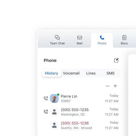
Geliştiriciler
Bon
Uygulamalar ve Entegrasyonlar
Masaüstüne yükleyin
İletişime geçin
İndirme Merkezi
+1.888.799.9666
/
+1.888.303.1012