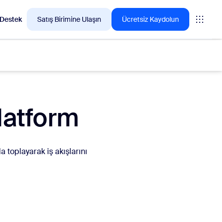
Destek
Satış Birimine Ulaşın
Ücretsiz Kaydolun
latform
n çok tercih ettiği ürünleri keşfedin.
tings
 toplayarak iş akışlarını
oms
vas
ayın
teri Deneyimi Analizleri