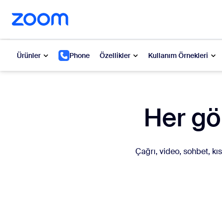
t yardımına atla
a içeriğe atla
Ürünler
Phone
Özellikler
Kullanım Örnekleri
Popüler
Popü
Her gö
Gündemde
Zoom Workplace
My 
Zoom İş Hizmetleri
Çağrı, video, sohbet, kı
Zo
Zoom Müşteri Deneyimi
Ph
Zoom AI
Con