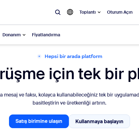
Toplantı
Oturum Açın
Donanım
Fiyatlandırma
Hepsi bir arada platform
ler
rüşme için tek bir p
 olan, ilgi gören ve ses getiren çözümler: Zoom müşterilerinin şu anda e
Notes
Mee
sa mesaj ve faksı, kolayca kullanabileceğiniz tek bir uygulamada
omMate
Ro
basitleştirin ve üretkenliği artırın.
one
Can
Satış birimine ulaşın
Kullanmaya başlayın
Kullanmaya başl
Satış birimiyle konuşun
tact Center
Müş