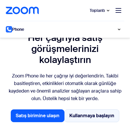
t yardımına atla
a içeriğe atla
Toplantı
Satış için Zoom Phone
Phone
Her çağrıyla satış
görüşmelerinizi
kolaylaştırın
Zoom Phone ile her çağrıyı iyi değerlendirin. Takibi
basitleştiren, etkinlikleri otomatik olarak günlüğe
kaydeden ve önemli analizler sağlayan araçlara sahip
olun. Üstelik hepsi tek bir yerde.
Satış birimine ulaşın
Kullanmaya başlayın
Satış birimine ulaşın
Satış birimine ula