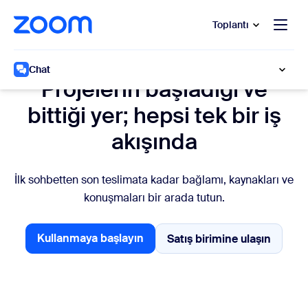
t yardımına atla
a içeriğe atla
Toplantı
Projeleri takip edin
Chat
Projelerin başladığı ve
bittiği yer; hepsi tek bir iş
akışında
İlk sohbetten son teslimata kadar bağlamı, kaynakları ve
konuşmaları bir arada tutun.
Kullanmaya başlayın
Satış birimine ulaşın
Satış birimine ula
Başlayın