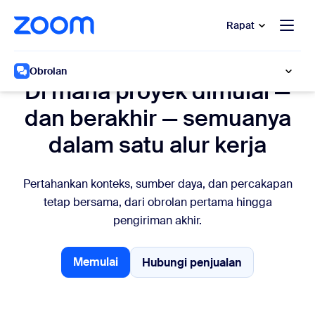
e percakapan bantuan
 ke konten utama
Rapat
Lacak proyek
Obrolan
Di mana proyek dimulai —
dan berakhir — semuanya
dalam satu alur kerja
Pertahankan konteks, sumber daya, dan percakapan
tetap bersama, dari obrolan pertama hingga
pengiriman akhir.
Memulai
Hubungi penjualan
Hubungi penjualan
Memulai