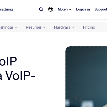
ssättning
Möten
Logga in
Suppor
sningar
Resurser
Hårdvara
Pricing
lärt
pulärt och omtalat – lösningarna som Zoom-kunder gillar just nu.
Notes
Mee
VoIP
omMate
Ro
a VoIP-
one
Can
tact Center
CX-
sai