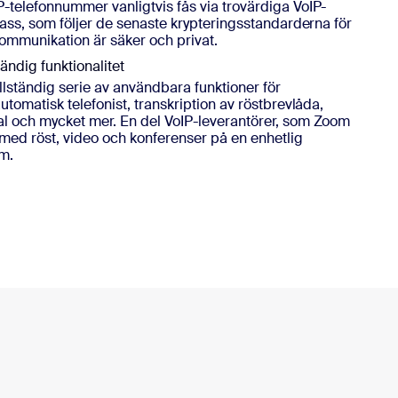
-telefonnummer vanligtvis fås via trovärdiga VoIP-
lass, som följer de senaste krypteringsstandarderna för
onkommunikation är säker och privat.
tändig funktionalitet
llständig serie av användbara funktioner för
utomatisk telefonist, transkription av röstbrevlåda,
al och mycket mer. En del VoIP-leverantörer, som Zoom
 med röst, video och konferenser på en enhetlig
m.