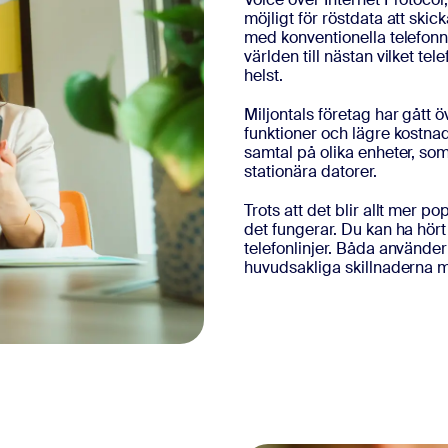
möjligt för röstdata att skic
med konventionella telefonn
världen till nästan vilket t
helst.
Miljontals företag har gått öv
funktioner och lägre kostn
samtal på olika enheter, so
stationära datorer.
Trots att det blir allt mer p
det fungerar. Du kan ha hört 
telefonlinjer. Båda använder
huvudsakliga skillnaderna mell