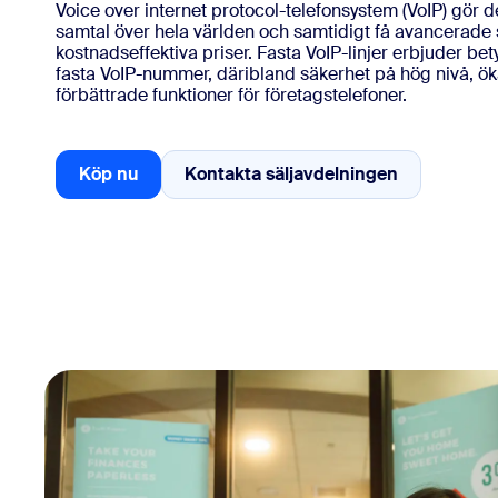
Voice over internet protocol-telefonsystem (VoIP) gör de
samtal över hela världen och samtidigt få avancerade
kostnadseffektiva priser. Fasta VoIP-linjer erbjuder be
fasta VoIP-nummer, däribland säkerhet på hög nivå, ö
Installera på dator
Kontakta oss
förbättrade funktioner för företagstelefoner.
Nedladdningscenter
+1 (0)888-799 9666
/
+1 (0)888-303 101
Köp nu
Kontakta säljavdelningen