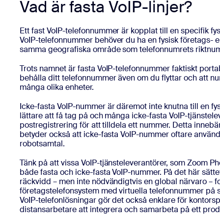
Vad är fasta VoIP-linjer?
Ett fast VoIP-telefonnummer är kopplat till en specifik fys
VoIP-telefonnummer behöver du ha en fysisk företags- e
samma geografiska område som telefonnumrets riktnu
Trots namnet är fasta VoIP-telefonnummer faktiskt portab
behålla ditt telefonnummer även om du flyttar och att 
många olika enheter.
Icke-fasta VoIP-nummer är däremot inte knutna till en fys
lättare att få tag på och många icke-fasta VoIP-tjänstele
postregistrering för att tilldela ett nummer. Detta inne
betyder också att icke-fasta VoIP-nummer oftare använ
robotsamtal.
Tänk på att vissa VoIP-tjänsteleverantörer, som Zoom Pho
både fasta och icke-fasta VoIP-nummer. På det här sätte
räckvidd – men inte nödvändigtvis en global närvaro – fo
företagstelefonsystem med virtuella telefonnummer på 
VoIP-telefonlösningar gör det också enklare för kontors
distansarbetare att integrera och samarbeta på ett produ