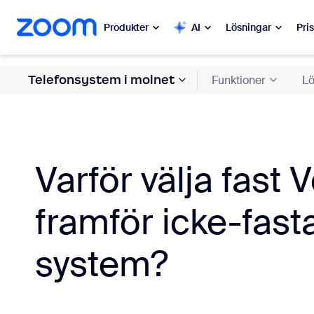
till huvudinnehåll
a till hjälpchatt
Produkter
AI
Lösningar
Pri
Telefonsystem i molnet
Funktioner
Lö
Populärt
Popu
Nytt, po
Zoom Workplace
My 
Zoom-företagstjänster
Varför välja fast 
Zo
Zoom CX
framför icke-fast
Ph
Zoom AI
system?
Con
Utvecklare
Bon
Appar och integreringar