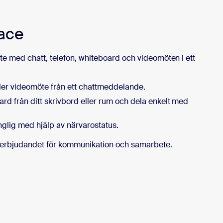
ace
 med chatt, telefon, whiteboard och videomöten i ett
eller videomöte från ett chattmeddelande.
d från ditt skrivbord eller rum och dela enkelt med
nglig med hjälp av närvarostatus.
t-erbjudandet för kommunikation och samarbete.
ng i dag