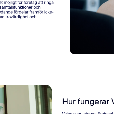
t möjligt för företag att ringa
 samtalsfunktioner och
tydande fördelar framför icke-
kad trovärdighet och
2
Hur fungerar 
Voice over Internet Protocol,