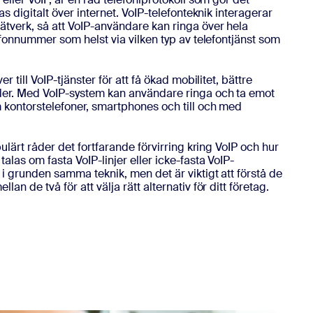
kas digitalt över internet. VoIP-telefonteknik interagerar
ätverk, så att VoIP-användare kan ringa över hela
elefonnummer som helst via vilken typ av telefontjänst som
er till VoIP-tjänster för att få ökad mobilitet, bättre
ader. Med VoIP-system kan användare ringa och ta emot
m kontorstelefoner, smartphones och till och med
opulärt råder det fortfarande förvirring kring VoIP och hur
talas om fasta VoIP-linjer eller icke-fasta VoIP-
 i grunden samma teknik, men det är viktigt att förstå de
an de två för att välja rätt alternativ för ditt företag.