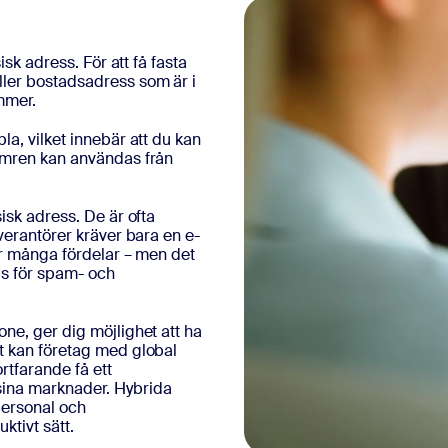
isk adress. För att få fasta
ller bostadsadress som är i
mmer.
la, vilket innebär att du kan
numren kan användas från
isk adress. De är ofta
verantörer kräver bara en e-
bär många fördelar – men det
ds för spam- och
ne, ger dig möjlighet att ha
t kan företag med global
rtfarande få ett
sina marknader. Hybrida
personal och
ktivt sätt.