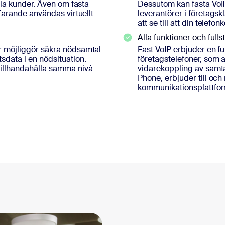
kala kunder. Även om fasta
Dessutom kan fasta VoIP
tfarande användas virtuellt
leverantörer i företagsk
att se till att din telef
Alla funktioner och fulls
er möjliggör säkra nödsamtal
Fast VoIP erbjuder en fu
sdata i en nödsituation.
företagstelefoner, som a
tillhandahålla samma nivå
vidarekoppling av samt
Phone, erbjuder till och
kommunikationsplattfor