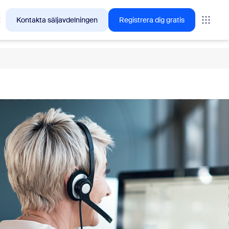
t
Kontakta säljavdelningen
Registrera dig gratis
tings
oms
vas
insikter