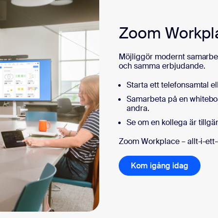
Zoom Workpl
Möjliggör modernt samarbete
och samma erbjudande.
Starta ett telefonsamtal 
Samarbeta på en whiteboar
andra.
Se om en kollega är tillgä
Zoom Workplace – allt-i-et
Kom igång idag
Kom igå