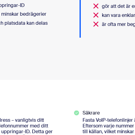
uppringar-ID
gör att det är 
ket minskar bedrägerier
kan vara enkla
ch platsdata kan delas
är ofta mer beg
Säkrare
ress – vanligtvis ditt
Fasta VoIP-telefonlinjer 
 telefonnummer med ditt
Eftersom varje nummer är
 uppringar-ID. Detta ger
till källan, vilket mins