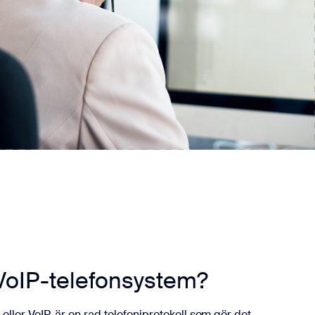
VoIP-telefonsystem?
 eller VoIP, är en rad telefoniprotokoll som gör det