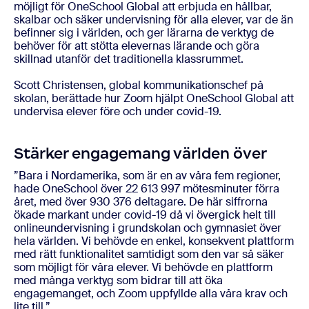
möjligt för OneSchool Global att erbjuda en hållbar,
skalbar och säker undervisning för alla elever, var de än
befinner sig i världen, och ger lärarna de verktyg de
behöver för att stötta elevernas lärande och göra
skillnad utanför det traditionella klassrummet.
Scott Christensen, global kommunikationschef på
skolan, berättade hur Zoom hjälpt OneSchool Global att
undervisa elever före och under covid-19.
Stärker engagemang världen över
”Bara i Nordamerika, som är en av våra fem regioner,
hade OneSchool över 22 613 997 mötesminuter förra
året, med över 930 376 deltagare. De här siffrorna
ökade markant under covid-19 då vi övergick helt till
onlineundervisning i grundskolan och gymnasiet över
hela världen. Vi behövde en enkel, konsekvent plattform
med rätt funktionalitet samtidigt som den var så säker
som möjligt för våra elever. Vi behövde en plattform
med många verktyg som bidrar till att öka
engagemanget, och Zoom uppfyllde alla våra krav och
lite till.”