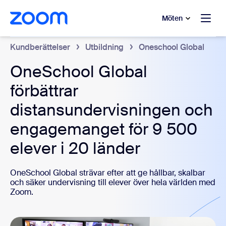
ill huvudinnehåll
 till hjälpchatt
Möten
Kundberättelser
Utbildning
Oneschool Global
OneSchool Global
förbättrar
distansundervisningen och
engagemanget för 9 500
elever i 20 länder
OneSchool Global strävar efter att ge hållbar, skalbar
och säker undervisning till elever över hela världen med
Zoom.