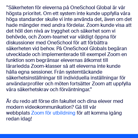
”Säkerheten för eleverna på OneSchool Global är vår
högsta prioritet. Om ett system inte kunde uppfylla våra
höga standarder skulle vi inte använda det, även om det
hade mängder med andra fördelar. Zoom kunde visa att
det höll den nivå av trygghet och
säkerhet
som vi
behövde, och Zoom-teamet var väldigt öppna för
diskussioner med OneSchool för att förbättra
säkerheten vid behov. På OneSchool Globals begäran
utvecklade och implementerade till exempel Zoom en
funktion som begränsar elevernas åtkomst till
lärarledda Zoom-klasser så att eleverna inte kunde
hålla egna sessioner. Från systemtäckande
säkerhetsinställningar till individuella inställningar för
användarprofiler och möten fortsätter Zoom att uppfylla
våra säkerhetskrav och förväntningar.”
Är du redo att förse din fakultet och dina elever med
modern videokommunikation? Gå till vår
webbplats
Zoom för utbildning
för att komma igång
redan idag!