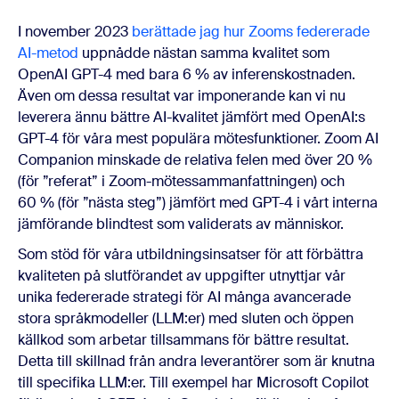
I november 2023
berättade jag hur Zooms federerade
AI-metod
uppnådde nästan samma kvalitet som
OpenAI GPT-4 med bara 6 % av inferenskostnaden.
Även om dessa resultat var imponerande kan vi nu
leverera ännu bättre AI-kvalitet jämfört med OpenAI:s
GPT-4 för våra mest populära mötesfunktioner. Zoom AI
Companion minskade de relativa felen med över 20 %
(för ”referat” i Zoom-mötessammanfattningen) och
60 % (för ”nästa steg”) jämfört med GPT-4 i vårt interna
jämförande blindtest som validerats av människor.
Som stöd för våra utbildningsinsatser för att förbättra
kvaliteten på slutförandet av uppgifter utnyttjar vår
unika federerade strategi för AI många avancerade
stora språkmodeller (LLM:er) med sluten och öppen
källkod som arbetar tillsammans för bättre resultat.
Detta till skillnad från andra leverantörer som är knutna
till specifika LLM:er. Till exempel har Microsoft Copilot