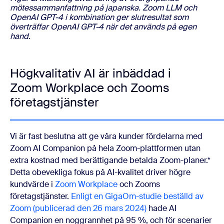
mötessammanfattning på japanska. Zoom LLM och
OpenAI GPT-4 i kombination ger slutresultat som
överträffar OpenAI GPT-4 när det används på egen
hand.
Högkvalitativ AI är inbäddad i
Zoom Workplace och Zooms
företagstjänster
Vi är fast beslutna att ge våra kunder fördelarna med
Zoom AI Companion på hela Zoom-plattformen utan
extra kostnad med berättigande betalda Zoom-planer.*
Detta obevekliga fokus på AI-kvalitet driver högre
kundvärde i
Zoom Workplace
och Zooms
företagstjänster.
Enligt en GigaOm-studie beställd av
Zoom (publicerad den 26 mars 2024)
hade AI
Companion en noggrannhet på 95 %, och för scenarier