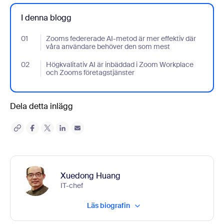
I denna blogg
01
- Jumplink to Zooms federerade AI-metod är mer effektiv där 
Zooms federerade AI-metod är mer effektiv där
våra användare behöver den som mest
02
- Jumplink to Högkvalitativ AI är inbäddad i Zoom Workplace oc
Högkvalitativ AI är inbäddad i Zoom Workplace
och Zooms företagstjänster
Dela detta inlägg
Xuedong Huang
IT-chef
Läs biografin