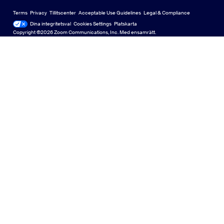
Deutsch
US Dollar $
Zoom-community
Zoom for Startups
Zoom for Startups
Terms
Privacy
Tillitscenter
Acceptable Use Guidelines
Legal & Compliance
English
Technical Content Library
Technical Content Library
Dina integritetsval
Cookies Settings
Platskarta
Platskarta
Copyright ©2026 Zoom Communications, Inc. Med ensamrätt.
Español
Feedback
Kontakta oss
Kontakta oss
Français
Accessibility
Indonesia
Developer Support
Italiano
Privacy, Security, Legal Policies, and Modern Slavery Act
日本語
Transparency Statement
한국어
Nederlands
Polski
Português
Русский
Svenska