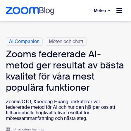
ill huvudinnehåll
 till hjälpchatt
Möten
Kategorier
AI Companion
Möten och chatt
Zooms federerade AI-
metod ger resultat av bästa
kvalitet för våra mest
populära funktioner
Zooms CTO, Xuedong Huang, diskuterar vår
federerade metod för AI och hur den hjälper oss att
tillhandahålla högkvalitativa resultat för
mötessammanfattning och nästa steg.
8 minuters läsning