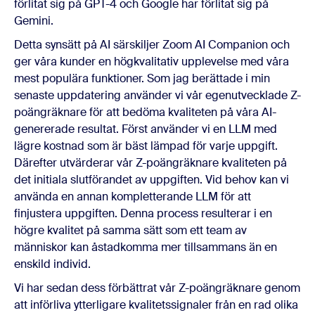
förlitat sig på GPT-4 och Google har förlitat sig på
Gemini.
Detta synsätt på AI särskiljer Zoom AI Companion och
ger våra kunder en högkvalitativ upplevelse med våra
mest populära funktioner. Som jag berättade i min
senaste uppdatering använder vi vår egenutvecklade Z-
poängräknare för att bedöma kvaliteten på våra AI-
genererade resultat. Först använder vi en LLM med
lägre kostnad som är bäst lämpad för varje uppgift.
Därefter utvärderar vår Z-poängräknare kvaliteten på
det initiala slutförandet av uppgiften. Vid behov kan vi
använda en annan kompletterande LLM för att
finjustera uppgiften. Denna process resulterar i en
högre kvalitet på samma sätt som ett team av
människor kan åstadkomma mer tillsammans än en
enskild individ.
Vi har sedan dess förbättrat vår Z-poängräknare genom
att införliva ytterligare kvalitetssignaler från en rad olika