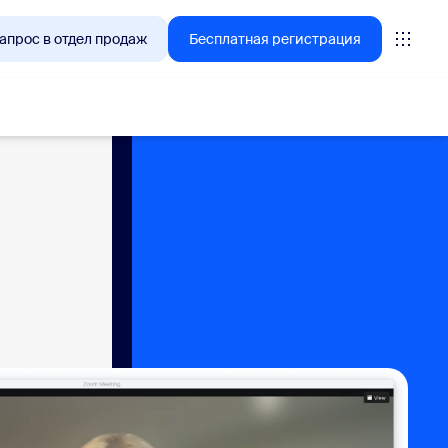
апрос в отдел продаж
Бесплатная регистрация
tings
oms
vas
литика работы с клиентами