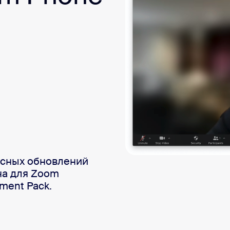
sai
12
есных обновлений
на для Zoom
ment Pack.