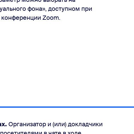
уального фона», доступном при
в конференции Zoom.
х.
Организатор и (или) докладчики
посетителями в чате в ходе