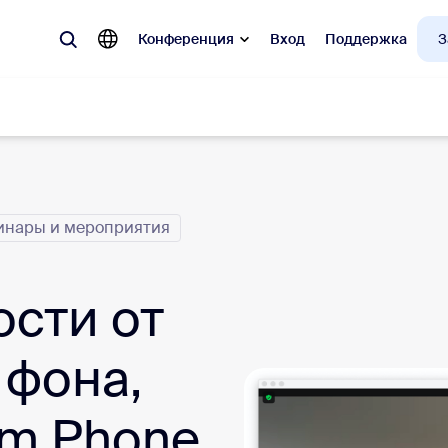
Конференция
Вход
Поддержка
З
улярные
инары и мероприятия
 Zoom, наиболее востребованные у клиентов.
Notes
Mee
сти от
omMate
Ro
 фона,
one
Can
m Phone
tact Center
Ана