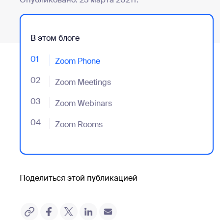
В этом блоге
01
- Jumplink to Zoom Phone
Zoom Phone
02
- Jumplink to Zoom Meetings
Zoom Meetings
03
- Jumplink to Zoom Webinars
Zoom Webinars
04
- Jumplink to Zoom Rooms
Zoom Rooms
Поделиться этой публикацией