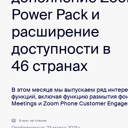
Разработчикам
Bon
Power Pack и
Приложения и интеграции
расширение
Установить на компьютер
Свяжитесь с нами
доступности в
Центр загрузок
(+1) 888-799-9666
/
(+1) 888-303-10
46 странах
В этом месяце мы выпускаем ряд интер
функций, включая функцию размытия фо
Meetings и Zoom Phone Customer Engage
4 мин. на чтение
Опубликовано: 23 марта 2021 г.