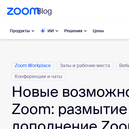
основному содержанию
ти в чат помощи
Продукты
ИИ
Решения
Цены
Категории
Популярные
Поп
Zoom Workplace
Залы и рабочие места
Веб
Решения
Zoom Workplace
Конференции и чаты
My 
Бизнес-услуги Zoom
Новые возможно
Zo
Zoom CX
Zoom: размытие
Ph
Zoom AI
дополнение Zoo
Con