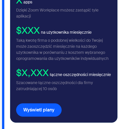
X
apps
Dzięki Zoom Workplace możesz zastąpić tyle
aplikacji
$XXX
na użytkownika miesięcznie
Taką kwotę firma o podobnej wielkości do Twojej
może zaoszczędzić miesięcznie na każdego
użytkownika w porównaniu z kosztem wybranego
oprogramowania dla użytkowników indywidualnych
$X,XXX
łączne oszczędności miesięcznie
Szacowane łączne oszczędności dla firmy
zatrudniającej
10
osób
Wyświetl plany
Wyświetl plany