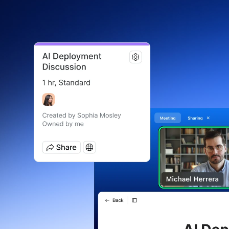
Deweloperzy
Bon
Aplikacje i integracje
Zainstaluj na komputerze stacjonarnym
Bądź w kontakcie
Centrum pobierania
+1.888.799.9666
/
+1.888.