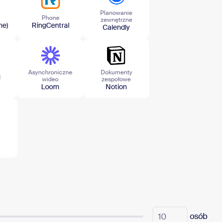
Planowanie
Phone
zewnętrzne
ne)
RingCentral
Calendly
Asynchroniczne
Dokumenty
d
wideo
zespołowe
Loom
Notion
osób