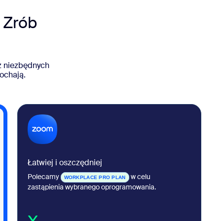
 Zrób
eż niezbędnych
ochają.
Łatwiej i oszczędniej
Polecamy
w celu
WORKPLACE PRO PLAN
zastąpienia wybranego oprogramowania.