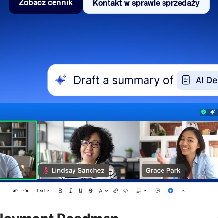
Zobacz cennik
Kontakt w sprawie sprzedaży
Kontakt w sprawie 
Zobacz cennik
sai
303.1012