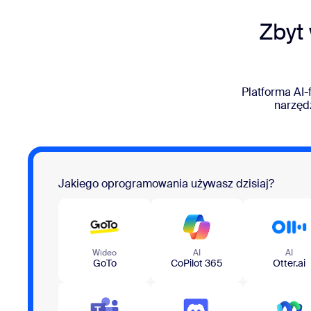
Zbyt
Platforma AI-
narzęd
Jakiego oprogramowania używasz dzisiaj?
Wideo
AI
AI
GoTo
CoPilot 365
Otter.ai