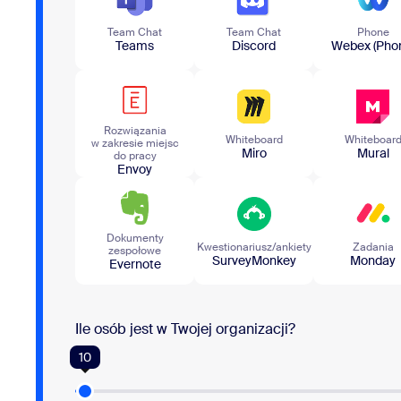
Team​ Chat
Team​ Chat
Phone
Teams
Discord
Webex (Pho
Rozwiązania
Whiteboard
Whiteboar
w zakresie miejsc
Miro
Mural
do pracy
Envoy
Dokumenty
Kwestionariusz/ankiety
Zadania
zespołowe
SurveyMonkey
Monday
Evernote
Ile osób jest w Twojej organizacji?
10