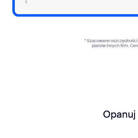
1
* Szacowane oszczędności s
planów innych firm. Ce
Opanuj 