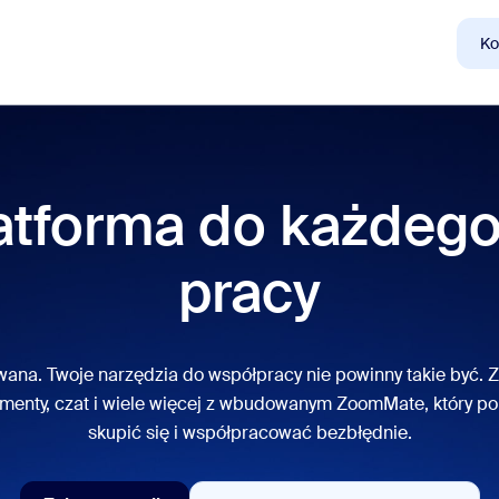
Spotkanie
Zaloguj się
Pomoc
Ko
atforma do każdeg
larne
a topie, co jest modne, co budzi ciekawość – rozwiązania, którymi teraz 
pracy
Notes
Mee
omMate
Ro
wana. Twoje narzędzia do współpracy nie powinny takie być.
umenty, czat i wiele więcej z wbudowanym ZoomMate, który 
one
Can
skupić się i współpracować bezbłędnie.
tact Center
Ana