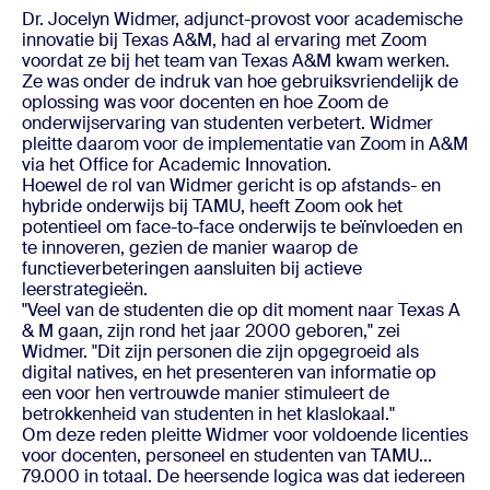
Dr. Jocelyn Widmer, adjunct-provost voor academische
innovatie bij Texas A&M, had al ervaring met Zoom
voordat ze bij het team van Texas A&M kwam werken.
Ze was onder de indruk van hoe gebruiksvriendelijk de
oplossing was voor docenten en hoe Zoom de
onderwijservaring van studenten verbetert. Widmer
pleitte daarom voor de implementatie van Zoom in A&M
via het Office for Academic Innovation.
Hoewel de rol van Widmer gericht is op afstands- en
hybride onderwijs bij TAMU, heeft Zoom ook het
potentieel om face-to-face onderwijs te beïnvloeden en
te innoveren, gezien de manier waarop de
functieverbeteringen aansluiten bij actieve
leerstrategieën.
"Veel van de studenten die op dit moment naar Texas A
& M gaan, zijn rond het jaar 2000 geboren," zei
Widmer. "Dit zijn personen die zijn opgegroeid als
digital natives, en het presenteren van informatie op
een voor hen vertrouwde manier stimuleert de
betrokkenheid van studenten in het klaslokaal."
Om deze reden pleitte Widmer voor voldoende licenties
voor docenten, personeel en studenten van TAMU...
79.000 in totaal. De heersende logica was dat iedereen