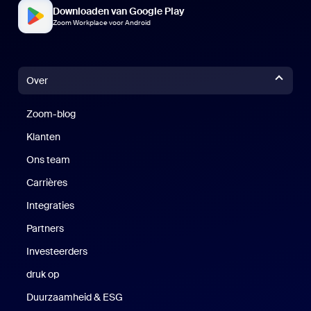
Downloaden van Google Play
Zoom Workplace voor Android
Over
Zoom-blog
Zoom-blog
Klanten
Klanten
Ons team
Carrières
Vacatures
Integraties
Partners
Investeerders
druk op
Druk op
Duurzaamheid & ESG
Duurzaamheid en ESG