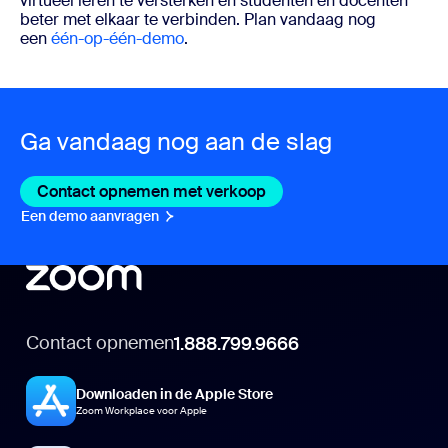
virtueel leren te versterken en studenten en docenten
beter met elkaar te verbinden. Plan vandaag nog
een
één-op-één-demo
.
Ga vandaag nog aan de slag
Contact opnemen met verkoop
Contact opnemen met v
Een demo aanvragen
Een demo aanvragen
Contact opnemen
1.888.799.9666
Downloaden in de Apple Store
Zoom Workplace voor Apple