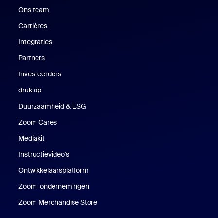
Ons team
Carrières
Vacatures
Integraties
Partners
Investeerders
druk op
Druk op
Duurzaamheid & ESG
Duurzaamheid en ESG
Zoom Cares
Zoom Cares
Mediakit
Mediakit
Instructievideo's
Ontwikkelaarsplatform
Zoom-ondernemingen
Zoom Ventures
Zoom Merchandise Store
Zoom Merchandise Store