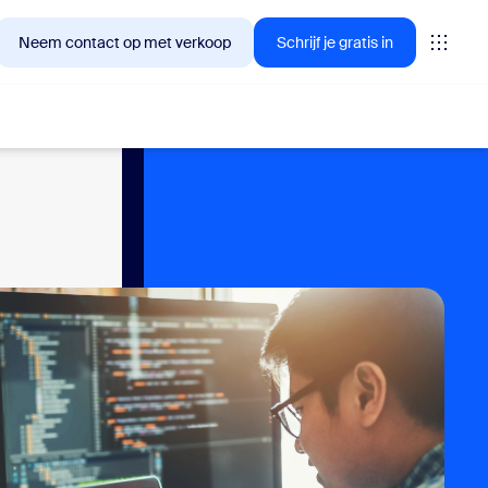
Neem contact op met verkoop
Schrijf je gratis in
lanten nu in geïnteresseerd zijn.
tings
oms
vas
inzichten