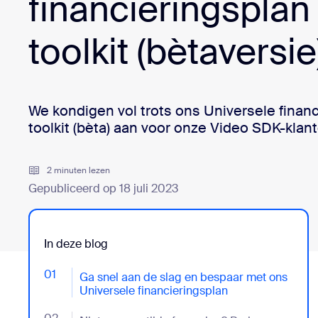
financieringsplan
Ontwikkelaars
Bon
toolkit (bètaversie
Apps en integraties
Installeren op desktop
Contact opnemen
Downloadcentrum
+1-888-799-9666
/
+1.888.303.1012
We kondigen vol trots ons Universele financ
toolkit (bèta) aan voor onze Video SDK-klan
2 minuten lezen
Gepubliceerd op 18 juli 2023
In deze blog
01
- Jumplink to Ga snel aan de slag en bespaar met on
Ga snel aan de slag en bespaar met ons
Universele financieringsplan