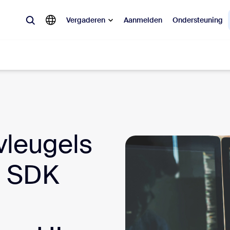
Vergaderen
Aanmelden
Ondersteuning
lair
pulair, wat is trending, wat zorgt voor buzz: de oplossingen waar Zoom-k
vleugels
Notes
Mee
o SDK
omMate
Ro
one
Can
tact Center
CX-