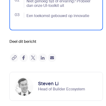
02
- Jumplink to Niet genoeg tijd of ervaring? Probeer da
Niet genoeg tijd of ervaring? Probeer
dan onze UI-toolkit uit
03
- Jumplink to Een toekomst gebouwd op innovatie
Een toekomst gebouwd op innovatie
Deel dit bericht
Steven Li
Head of Builder Ecosystem