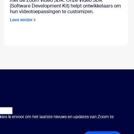
met de Zoom Video SDK. Onze Video SDK
(Software Development Kit) helpt ontwikkelaars om
hun videotoepassingen te customizen.
Lees verder
, kies ik ervoor om het laatste nieuws en updates van Zoom te