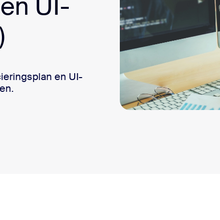
 en UI-
sai
)
ieringsplan en UI-
ten.
s Universele financieringsplan